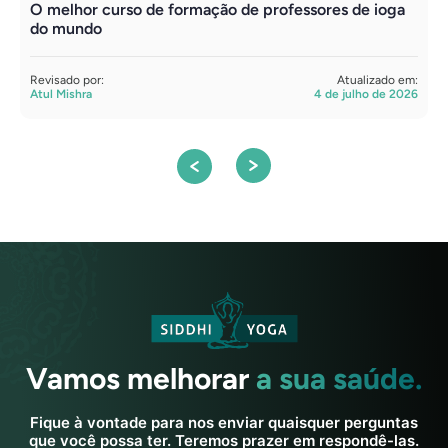
O melhor curso de formação de professores de ioga
F
do mundo
C
Revisado por:
Atualizado em:
R
Atul Mishra
4 de julho de 2026
S
Vamos melhorar
a sua saúde.
Fique à vontade para nos enviar quaisquer perguntas
que você possa ter. Teremos prazer em respondê-las.