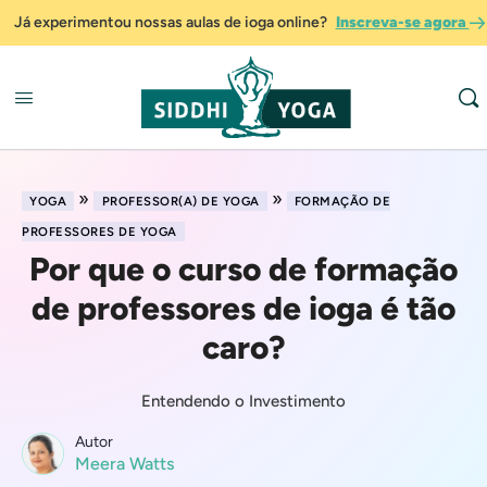
Já experimentou nossas aulas de ioga online?
Inscreva-se agora
»
»
YOGA
PROFESSOR(A) DE YOGA
FORMAÇÃO DE
PROFESSORES DE YOGA
Por que o curso de formação
de professores de ioga é tão
caro?
Entendendo o Investimento
Autor
Meera Watts