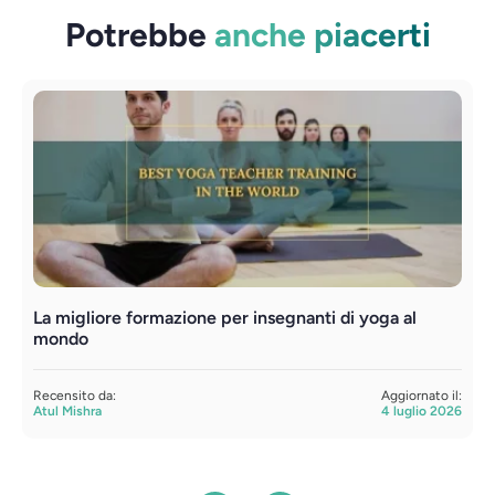
Potrebbe
anche piacerti
La migliore formazione per insegnanti di yoga al
F
mondo
t
Recensito da:
Aggiornato il:
R
Atul Mishra
4 luglio 2026
S