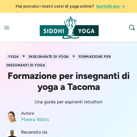
Hai provato i nostri corsi di yoga online?
Iscriviti ora
»
»
YOGA
INSEGNANTE DI YOGA
FORMAZIONE PER
INSEGNANTI DI YOGA
Formazione per insegnanti di
yoga a Tacoma
Una guida per aspiranti istruttori
Autore
Meera Watts
Recensito da