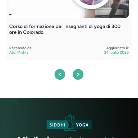
Corso di formazione per insegnanti di yoga di 300
F
ore in Colorado
o
Recensito da:
Aggiornato il:
R
Atul Mishra
24 luglio 2025
S