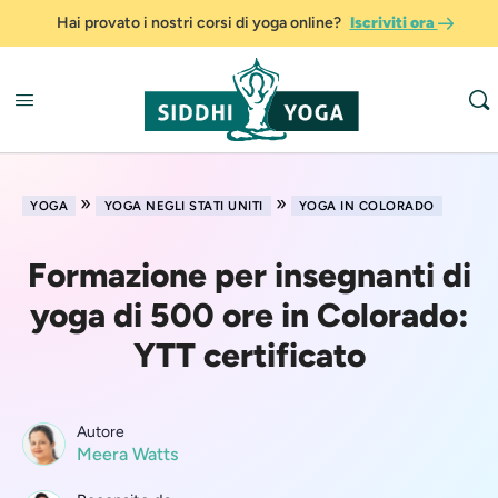
Hai provato i nostri corsi di yoga online?
Iscriviti ora
»
»
YOGA
YOGA NEGLI STATI UNITI
YOGA IN COLORADO
Formazione per insegnanti di
yoga di 500 ore in Colorado:
YTT certificato
Autore
Meera Watts