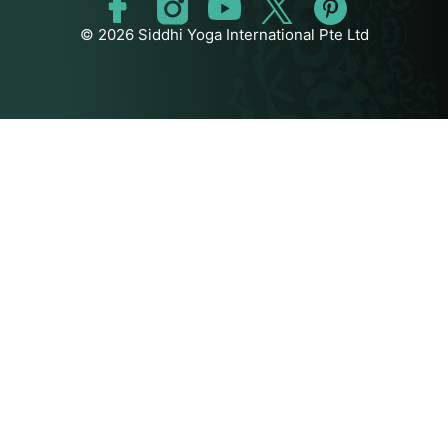
© 2026 Siddhi Yoga International Pte Ltd