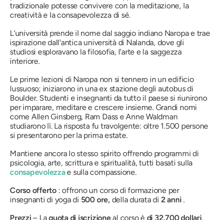
tradizionale potesse convivere con la meditazione, la
creatività e la consapevolezza di sé.
L'università prende il nome dal saggio indiano Naropa e trae
ispirazione dall'antica università di Nalanda, dove gli
studiosi esploravano la filosofia, l'arte e la saggezza
interiore.
Le prime lezioni di Naropa non si tennero in un edificio
lussuoso; iniziarono in una ex stazione degli autobus di
Boulder. Studenti e insegnanti da tutto il paese si riunirono
per imparare, meditare e crescere insieme. Grandi nomi
come Allen Ginsberg, Ram Dass e Anne Waldman
studiarono lì. La risposta fu travolgente: oltre 1.500 persone
si presentarono per la prima estate.
Mantiene ancora lo stesso spirito offrendo programmi di
psicologia, arte, scrittura e spiritualità, tutti basati sulla
consapevolezza
e sulla compassione.
Corso offerto
: offrono un corso di formazione per
insegnanti di yoga di
500 ore,
della durata di
2 anni
.
Prezzi
– La
quota di iscrizione
al corso è
di 32.700 dollari
,