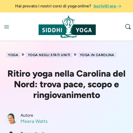
Hai provato i nostri corsi di yoga online?
Iscriviti ora
»
»
YOGA
YOGA NEGLI STATI UNITI
YOGA IN CAROLINA
Ritiro yoga nella Carolina del
Nord: trova pace, scopo e
ringiovanimento
Autore
Meera Watts