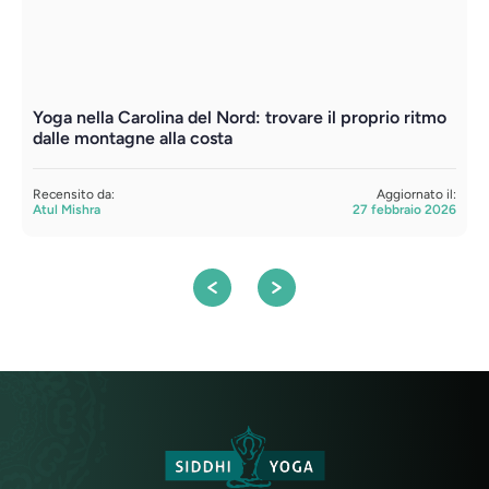
Yoga nella Carolina del Nord: trovare il proprio ritmo
A
dalle montagne alla costa
m
Recensito da:
Aggiornato il:
R
Atul Mishra
27 febbraio 2026
A