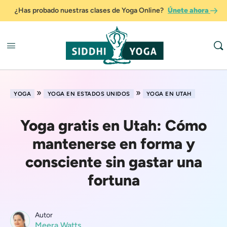
¿Has probado nuestras clases de Yoga Online?
Únete ahora
»
»
YOGA
YOGA EN ESTADOS UNIDOS
YOGA EN UTAH
Yoga gratis en Utah: Cómo
mantenerse en forma y
consciente sin gastar una
fortuna
Autor
Meera Watts