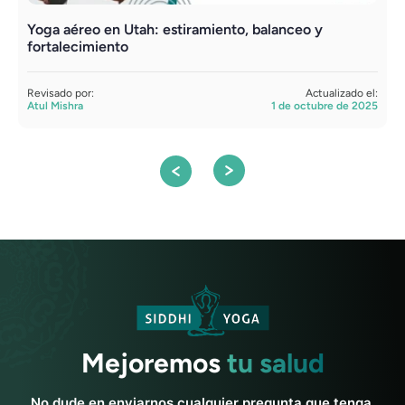
Yoga aéreo en Utah: estiramiento, balanceo y
Y
fortalecimiento
a
Revisado por:
Actualizado el:
R
Atul Mishra
1 de octubre de 2025
A
Mejoremos
tu salud
No dude en enviarnos cualquier pregunta que tenga.