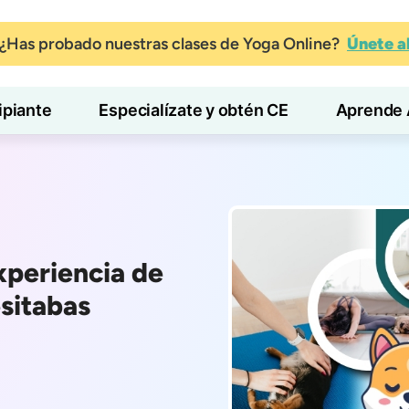
¿Has probado nuestras clases de Yoga Online?
Únete 
ipiante
Especialízate y obtén CE
Aprende 
xperiencia de
sitabas