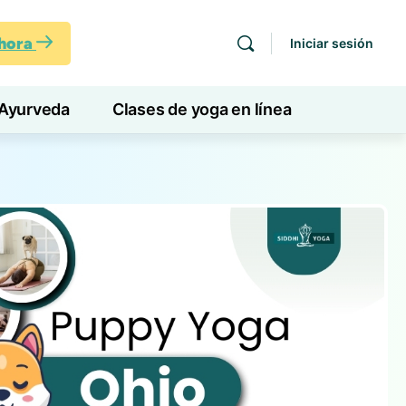
ahora
Iniciar sesión
Ayurveda
Clases de yoga en línea