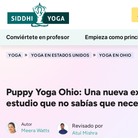
Conviértete en profesor
Empieza como princ
7 días de bienestar
Blog
Aprender
»
»
YOGA
YOGA EN ESTADOS UNIDOS
YOGA EN OHIO
Puppy Yoga Ohio: Una nueva e
estudio que no sabías que nece
Autor
Revisado por
Meera Watts
Atul Mishra