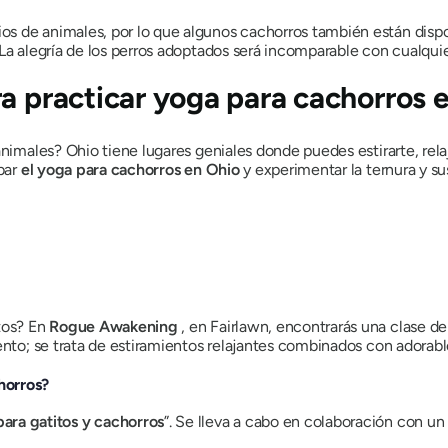
s de animales, por lo que algunos cachorros también están dispo
La alegría de los perros adoptados será incomparable con cualquier
ra practicar yoga para cachorros 
animales? Ohio tiene lugares geniales donde puedes estirarte, rel
obar
el yoga para cachorros en Ohio
y experimentar la ternura y su
tos? En
Rogue Awakening
, en Fairlawn, encontrarás una clase de
iento; se trata de estiramientos relajantes combinados con adora
horros?
ara gatitos y cachorros
”. Se lleva a cabo en colaboración con un 