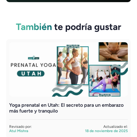
También
te podría gustar
Yoga prenatal en Utah: El secreto para un embarazo
Y
más fuerte y tranquilo
t
Revisado por:
Actualizado el:
R
Atul Mishra
18 de noviembre de 2025
A