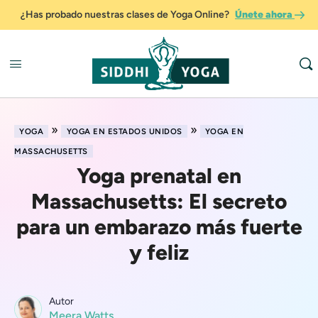
¿Has probado nuestras clases de Yoga Online?
Únete ahora
»
»
YOGA
YOGA EN ESTADOS UNIDOS
YOGA EN
MASSACHUSETTS
Yoga prenatal en
Massachusetts: El secreto
para un embarazo más fuerte
y feliz
Autor
Meera Watts