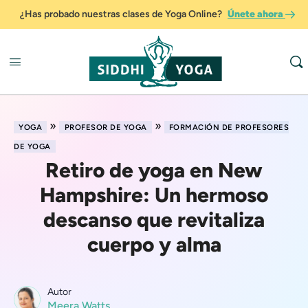
¿Has probado nuestras clases de Yoga Online?
Únete ahora
»
»
YOGA
PROFESOR DE YOGA
FORMACIÓN DE PROFESORES
DE YOGA
Retiro de yoga en New
Hampshire: Un hermoso
descanso que revitaliza
cuerpo y alma
Autor
Meera Watts