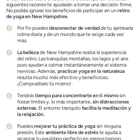
siguientes razones te ayudarán a tomar una decisión firme.
No podrás ignorar los beneficios de participar en un
retiro
de yoga en New Hampshire.
Por fin puedes
desconectar de verdad
de tu ajetreada
rutina diaria y de un mundo que te exige cada vez
más.
La belleza
de New Hampshire realza la experiencia
del retiro. Las tranquilas montañas, los lagos y el aire
puro ayudan a calmar instantáneamente el sistema
nervioso. Además,
practicar yoga en la naturaleza
resulta mucho más efectivo y beneficioso.
¡Compruébalo tú mismo!
Tendrás
tiempo para concentrarte en ti mismo
sin
forzar límites y, lo más importante,
sin distracciones
externas.
El entorno tranquilo
facilita la meditación y
la relajación.
Puedes
mejorar tu práctica de yoga
sin ninguna
presión. Este
ambiente libre de estrés
te ayuda a
alcanzar tu equilibrio perfecto en menos tiempo.