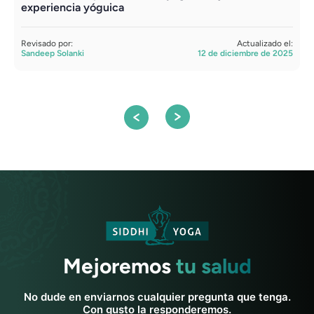
experiencia yóguica
y
e
Revisado por:
Actualizado el:
Sandeep Solanki
12 de diciembre de 2025
R
A
Mejoremos
tu salud
No dude en enviarnos cualquier pregunta que tenga.
Con gusto la responderemos.