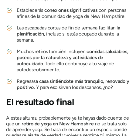
Establecerás
conexiones significativas
con personas
afines de la comunidad de yoga de New Hampshire.
Las escapadas cortas de fin de semana facilitan
la
planificación,
incluso si estás ocupado durante la
semana.
Muchos retiros también incluyen
comidas saludables,
paseos por la naturaleza y actividades de
autocuidado
. Todo ello contribuye a tu viaje de
autodescubrimiento.
Regresas
a casa sintiéndote más tranquilo, renovado y
positivo.
Y para eso sirven los descansos, ¿no?
El resultado final
A estas alturas, probablemente ya te hayas dado cuenta de
que un
retiro de yoga en New Hampshire
no se trata solo
de aprender yoga. Se trata de encontrar un espacio donde
puedas relajarte de verdad y volver a sentirte tú mismo. La