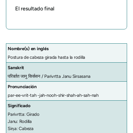
El resultado final
Nombre(s) en inglés
Postura de cabeza girada hasta la rodilla
Sanskrit
परिवर्तत जानु सिर्ससन /
Parivrtta Janu Sirsasana
Pronunciación
par-ee-vrit-tah -jah-nooh-shir-shah-ah-sah-nah
Significado
Parivrtta: Girado
Janu: Rodilla
Sirṣa: Cabeza