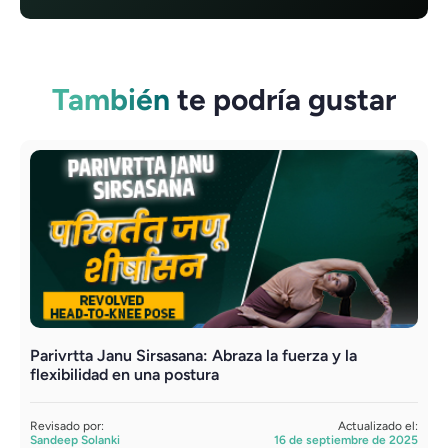
También
te podría gustar
Parivrtta Janu Sirsasana: Abraza la fuerza y ​​la
L
flexibilidad en una postura
p
Revisado por:
Actualizado el:
R
Sandeep Solanki
16 de septiembre de 2025
S