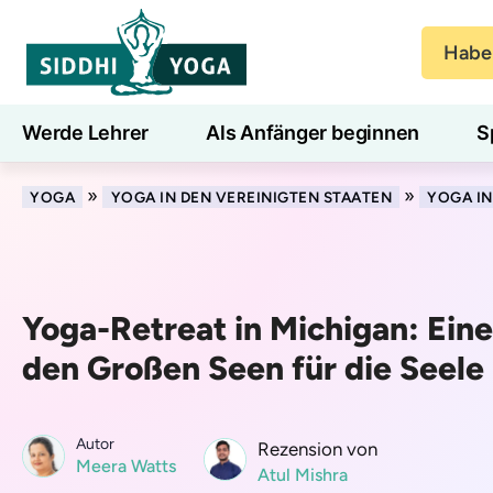
Haben
Werde Lehrer
Als Anfänger beginnen
S
Blog
Lernen
»
»
YOGA
YOGA IN DEN VEREINIGTEN STAATEN
YOGA IN
Yoga-Retreat in Michigan: Eine
den Großen Seen für die Seele
Autor
Rezension von
Meera Watts
Atul Mishra