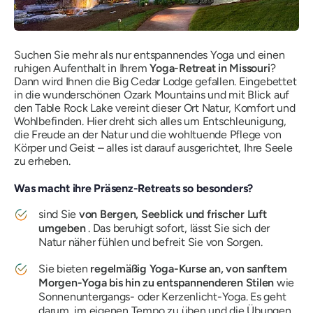
Suchen Sie mehr als nur entspannendes Yoga und einen
ruhigen Aufenthalt in Ihrem
Yoga-Retreat in Missouri
?
Dann wird Ihnen die Big Cedar Lodge gefallen. Eingebettet
in die wunderschönen Ozark Mountains und mit Blick auf
den Table Rock Lake vereint dieser Ort Natur, Komfort und
Wohlbefinden. Hier dreht sich alles um Entschleunigung,
die Freude an der Natur und die wohltuende Pflege von
Körper und Geist – alles ist darauf ausgerichtet, Ihre Seele
zu erheben.
Was macht ihre Präsenz-Retreats so besonders?
sind Sie
von Bergen, Seeblick und frischer Luft
umgeben
. Das beruhigt sofort, lässt Sie sich der
Natur näher fühlen und befreit Sie von Sorgen.
Sie bieten
regelmäßig Yoga-Kurse an, von sanftem
Morgen-Yoga bis hin zu entspannenderen Stilen
wie
Sonnenuntergangs- oder Kerzenlicht-Yoga. Es geht
darum, im eigenen Tempo zu üben und die Übungen