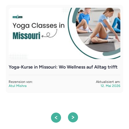
Yoga-Kurse in Missouri: Wo Wellness auf Alltag trifft
B
e
Rezension von:
Aktualisiert am:
Atul Mishra
12. Mai 2026
R
A