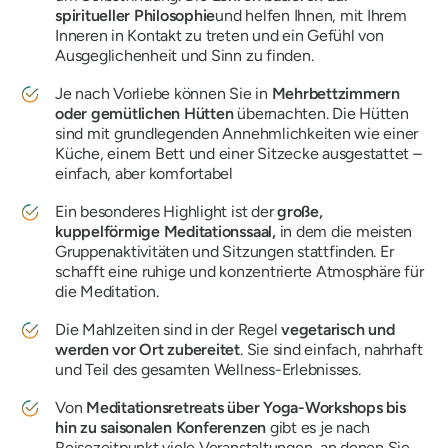
spiritueller Philosophie
und helfen Ihnen, mit Ihrem
Inneren in Kontakt zu treten und ein Gefühl von
Ausgeglichenheit und Sinn zu finden.
Je nach Vorliebe können Sie in
Mehrbettzimmern
oder gemütlichen Hütten
übernachten. Die Hütten
sind mit grundlegenden Annehmlichkeiten wie einer
Küche, einem Bett und einer Sitzecke ausgestattet –
einfach, aber komfortabel
Ein besonderes Highlight ist der
große,
kuppelförmige Meditationssaal,
in dem die meisten
Gruppenaktivitäten und Sitzungen stattfinden. Er
schafft eine ruhige und konzentrierte Atmosphäre für
die Meditation.
Die Mahlzeiten sind in der Regel
vegetarisch und
werden vor Ort zubereitet
. Sie sind einfach, nahrhaft
und Teil des gesamten Wellness-Erlebnisses.
Von
Meditationsretreats über Yoga-Workshops bis
hin zu saisonalen Konferenzen
gibt es je nach
Reisezeitpunkt viele Veranstaltungen, an denen Sie