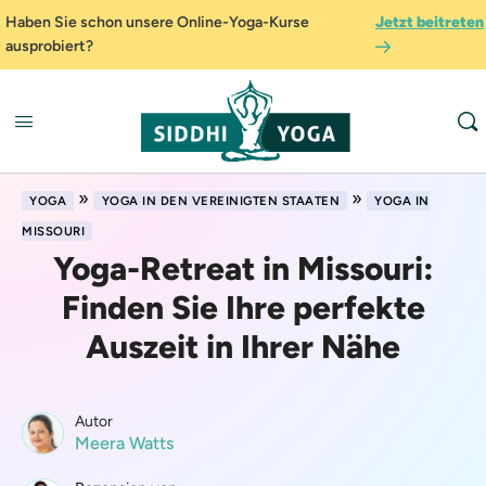
Haben Sie schon unsere Online-Yoga-Kurse
Jetzt beitreten
ausprobiert?
»
»
YOGA
YOGA IN DEN VEREINIGTEN STAATEN
YOGA IN
MISSOURI
Yoga-Retreat in Missouri:
Finden Sie Ihre perfekte
Auszeit in Ihrer Nähe
Autor
Meera Watts