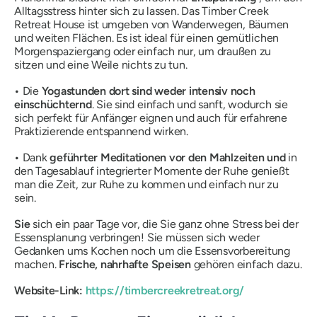
Alltagsstress hinter sich zu lassen. Das Timber Creek
Retreat House ist umgeben von Wanderwegen, Bäumen
und weiten Flächen. Es ist ideal für einen gemütlichen
Morgenspaziergang oder einfach nur, um draußen zu
sitzen und eine Weile nichts zu tun.
•
Die
Yogastunden dort sind weder intensiv noch
einschüchternd
. Sie sind einfach und sanft, wodurch sie
sich perfekt für Anfänger eignen und auch für erfahrene
Praktizierende entspannend wirken.
•
Dank
geführter Meditationen vor den Mahlzeiten und
in
den Tagesablauf integrierter Momente der Ruhe genießt
man die Zeit, zur Ruhe zu kommen und einfach nur zu
sein.
Sie
sich ein paar Tage vor, die Sie ganz ohne Stress bei der
Essensplanung verbringen! Sie müssen sich weder
Gedanken ums Kochen noch um die Essensvorbereitung
machen.
Frische, nahrhafte Speisen
gehören einfach dazu.
Website-Link:
https://timbercreekretreat.org/