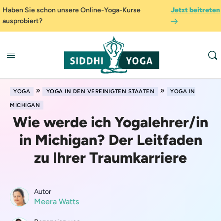
Haben Sie schon unsere Online-Yoga-Kurse
Jetzt beitreten
ausprobiert?
»
»
YOGA
YOGA IN DEN VEREINIGTEN STAATEN
YOGA IN
MICHIGAN
Wie werde ich Yogalehrer/in
in Michigan? Der Leitfaden
zu Ihrer Traumkarriere
Autor
Meera Watts