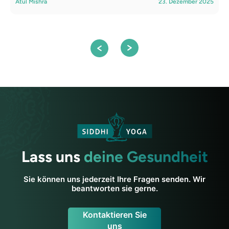
Atul Mishra
23. Dezember 2025
A
Lass uns
deine Gesundheit
Sie können uns jederzeit Ihre Fragen senden. Wir
beantworten sie gerne.
Kontaktieren Sie
uns