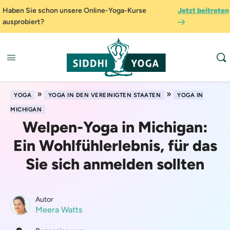
Haben Sie schon unsere Online-Yoga-Kurse
Jetzt beitreten
ausprobiert?
»
»
YOGA
YOGA IN DEN VEREINIGTEN STAATEN
YOGA IN
MICHIGAN
Welpen-Yoga in Michigan:
Ein Wohlfühlerlebnis, für das
Sie sich anmelden sollten
Autor
Meera Watts