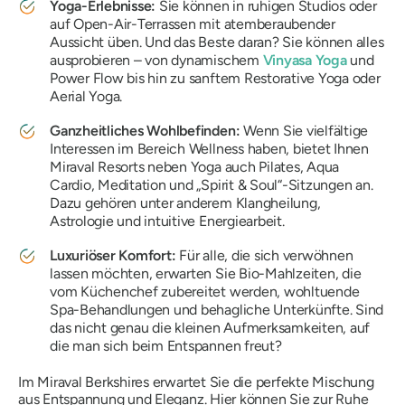
Yoga-Erlebnisse:
Sie können in ruhigen Studios oder
auf Open-Air-Terrassen mit atemberaubender
Aussicht üben. Und das Beste daran? Sie können alles
ausprobieren – von dynamischem
Vinyasa Yoga
und
Power Flow bis hin zu sanftem Restorative Yoga oder
Aerial Yoga.
Ganzheitliches Wohlbefinden:
Wenn Sie vielfältige
Interessen im Bereich Wellness haben, bietet Ihnen
Miraval Resorts neben Yoga auch Pilates, Aqua
Cardio, Meditation und „Spirit & Soul“-Sitzungen an.
Dazu gehören unter anderem Klangheilung,
Astrologie und intuitive Energiearbeit.
Luxuriöser Komfort:
Für alle, die sich verwöhnen
lassen möchten, erwarten Sie Bio-Mahlzeiten, die
vom Küchenchef zubereitet werden, wohltuende
Spa-Behandlungen und behagliche Unterkünfte. Sind
das nicht genau die kleinen Aufmerksamkeiten, auf
die man sich beim Entspannen freut?
Im Miraval Berkshires erwartet Sie die perfekte Mischung
aus Entspannung und Eleganz. Hier können Sie zur Ruhe