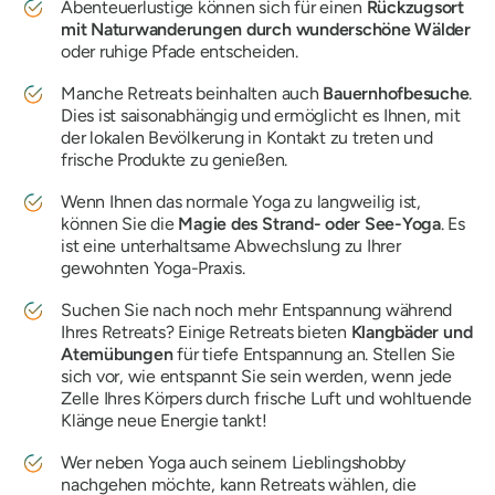
Abenteuerlustige können sich für einen
Rückzugsort
mit Naturwanderungen durch wunderschöne Wälder
oder ruhige Pfade entscheiden.
Manche Retreats beinhalten auch
Bauernhofbesuche
.
Dies ist saisonabhängig und ermöglicht es Ihnen, mit
der lokalen Bevölkerung in Kontakt zu treten und
frische Produkte zu genießen.
Wenn Ihnen das normale Yoga zu langweilig ist,
können Sie die
Magie des Strand- oder See-Yoga
. Es
ist eine unterhaltsame Abwechslung zu Ihrer
gewohnten Yoga-Praxis.
Suchen Sie nach noch mehr Entspannung während
Ihres Retreats? Einige Retreats bieten
Klangbäder und
Atemübungen
für tiefe Entspannung an. Stellen Sie
sich vor, wie entspannt Sie sein werden, wenn jede
Zelle Ihres Körpers durch frische Luft und wohltuende
Klänge neue Energie tankt!
Wer neben Yoga auch seinem Lieblingshobby
nachgehen möchte, kann Retreats wählen, die