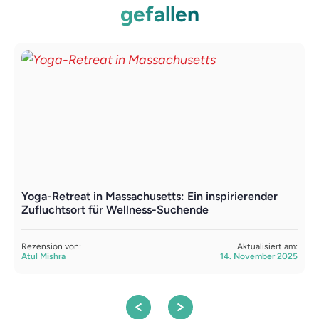
gefallen
Yoga-Retreat in Massachusetts: Ein inspirierender
Y
Zufluchtsort für Wellness-Suchende
R
Rezension von:
Aktualisiert am:
R
Atul Mishra
14. November 2025
A