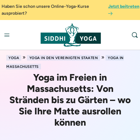
Haben Sie schon unsere Online-Yoga-Kurse
Jetzt beitreten
ausprobiert?
»
»
YOGA
YOGA IN DEN VEREINIGTEN STAATEN
YOGA IN
MASSACHUSETTS
Yoga im Freien in
Massachusetts: Von
Stränden bis zu Gärten – wo
Sie Ihre Matte ausrollen
können