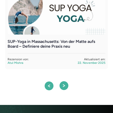
SUP-Yoga in Massachusetts: Von der Matte aufs
Y
Board – Definiere deine Praxis neu
v
Rezension von:
Aktualisiert am:
R
Atul Mishra
22. November 2025
A