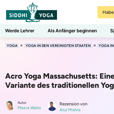
Haben
Werde Lehrer
Als Anfänger beginnen
S
Blog
Lernen
»
»
YOGA
YOGA IN DEN VEREINIGTEN STAATEN
YOGA I
Acro Yoga Massachusetts: Eine
Variante des traditionellen Yo
Autor
Rezension von
Meera Watts
Atul Mishra