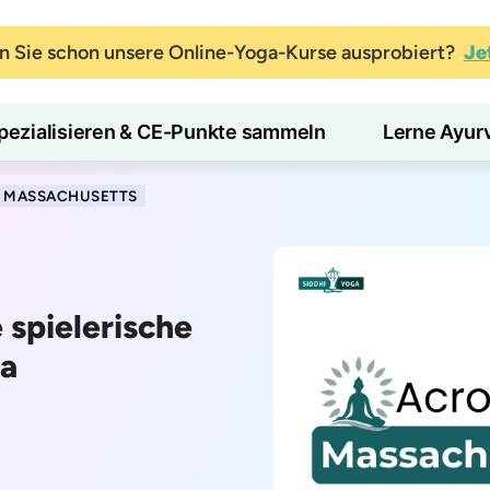
 Sie schon unsere Online-Yoga-Kurse ausprobiert?
Je
pezialisieren & CE-Punkte sammeln
Lerne Ayur
N MASSACHUSETTS
 spielerische
ga