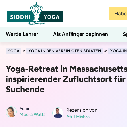
Haben
Werde Lehrer
Als Anfänger beginnen
S
Blog
Lernen
»
»
YOGA
YOGA IN DEN VEREINIGTEN STAATEN
YOGA I
Yoga-Retreat in Massachusetts
inspirierender Zufluchtsort für
Suchende
Autor
Rezension von
Meera Watts
Atul Mishra