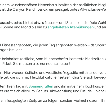
e in einem wunderschönen Herrenhaus inmitten der natürlichen Ma
 ist die Canyon Ranch Lenox, ein preisgekröntes All-inclusive-Wel
assachusetts,
bietet etwas Neues – und Sie haben die freie Wahl.
ei Sonne und Mond bis hin zu
angeleiteten Atemübungen
und sa
nd Fitnessangeboten, die jeden Tag angeboten werden – darunter
orgen braucht.
alt beinhaltet köstliche, vom Küchenchef zubereitete Mahlzeiten
n Paket. Sie müssen also nur noch anreisen!
en
: Hier werden östliche und westliche Yogastile miteinander ve
eitet, die sich mit Herzblut dafür einsetzen, dass Sie sich bewe
nten Ihren Tag mit
Sonnengrüßen
und ihn mit einem Kochkurs, ein
ats dreht sich alles um Genuss, Abwechslung und Freude – nicht 
m festgelegten Zeitplan zu folgen, sondern vielmehr darum, Ihne