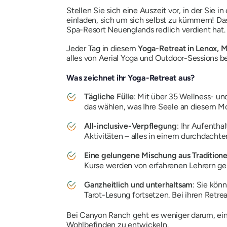
Stellen Sie sich eine Auszeit vor, in der Si
einladen, sich um sich selbst zu kümmern! Das
Spa-Resort Neuenglands redlich verdient hat.
Jeder Tag in diesem
Yoga-Retreat in Lenox, M
alles von Aerial Yoga und Outdoor-Sessions b
Was zeichnet ihr Yoga-Retreat aus?
Tägliche Fülle
: Mit über 35 Wellness- u
das wählen, was Ihre Seele an diesem M
All-inclusive-Verpflegung
: Ihr Aufenth
Aktivitäten – alles in einem durchdachte
Eine gelungene Mischung aus Tradition
Kurse werden von erfahrenen Lehrern gel
Ganzheitlich und unterhaltsam
: Sie kön
Tarot-Lesung fortsetzen. Bei ihren Retre
Bei Canyon Ranch geht es weniger darum, eine
Wohlbefinden zu entwickeln.