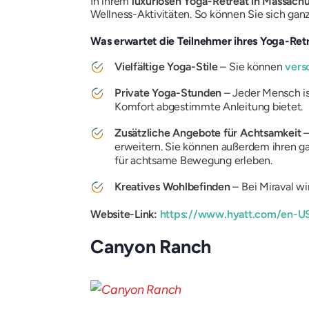
In ihrem
luxuriösen Yoga-Retreat in Massach
Wellness-Aktivitäten. So können Sie sich gan
Was erwartet die Teilnehmer ihres Yoga-Ret
Vielfältige Yoga-Stile
– Sie können
vers
Private Yoga-Stunden
– Jeder Mensch ist
Komfort abgestimmte Anleitung bietet.
Zusätzliche Angebote für Achtsamkeit
–
erweitern. Sie können außerdem ihren g
für achtsame Bewegung erleben.
Kreatives Wohlbefinden
– Bei Miraval wi
Website-Link:
https://www.hyatt.com/en-US/
Canyon Ranch