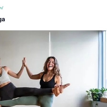
m/
ga