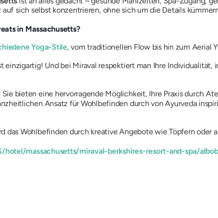
usetts
ist an alles gedacht – gesunde Mahlzeiten, Spa-Zugang, g
z auf sich selbst konzentrieren, ohne sich um die Details kümme
reats in Massachusetts?
chiedene Yoga-Stile
, vom traditionellen Flow bis hin zum Aerial
 einzigartig! Und bei Miraval respektiert man Ihre Individualität
 Sie bieten eine hervorragende Möglichkeit, Ihre Praxis durch 
anzheitlichen Ansatz für Wohlbefinden durch von Ayurveda inspi
rd das Wohlbefinden durch kreative Angebote wie Töpfern oder an
hotel/massachusetts/miraval-berkshires-resort-and-spa/albo