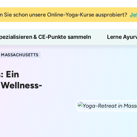
 Sie schon unsere Online-Yoga-Kurse ausprobiert?
Je
pezialisieren & CE-Punkte sammeln
Lerne Ayur
N MASSACHUSETTS
: Ein
 Wellness-