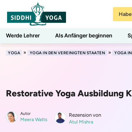
Haben
Werde Lehrer
Als Anfänger beginnen
S
Blog
Lernen
»
»
YOGA
YOGA IN DEN VEREINIGTEN STAATEN
YOGA IN
Restorative Yoga Ausbildung K
Autor
Rezension von
Meera Watts
Atul Mishra