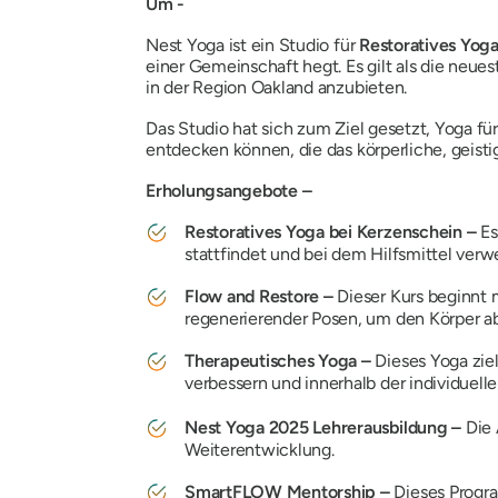
Um -
Nest Yoga ist ein Studio für
Restoratives Yoga 
einer Gemeinschaft hegt. Es gilt als die neue
in der Region Oakland anzubieten.
Das Studio hat sich zum Ziel gesetzt, Yoga f
entdecken können, die das körperliche, geist
Erholungsangebote –
Restoratives Yoga bei Kerzenschein –
Es
stattfindet und bei dem Hilfsmittel ver
Flow and Restore –
Dieser Kurs beginnt
regenerierender Posen, um den Körper a
Therapeutisches Yoga –
Dieses Yoga zie
verbessern und innerhalb der individuell
Nest Yoga 2025 Lehrerausbildung –
Die
Weiterentwicklung.
SmartFLOW Mentorship –
Dieses Progr