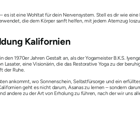
l – es ist eine Wohltat für dein Nervensystem.
Stell es dir wie ei
erwendet, die dem Körper sanft helfen, mit jedem Atemzug loszul
ldung Kalifornien
den 1970er Jahren Gestalt an, als der Yogameister B.K.S. Iyengar
n Lasater, eine Visionärin, die das Restorative Yoga zu der beruh
aft der Ruhe.
ten ankommt, wo Sonnenschein, Selbstfürsorge und ein erfülltes 
Kalifornien geht es nicht darum, Asanas zu lernen – sondern dar
d andere zu der Art von Erholung zu führen, nach der wir uns all