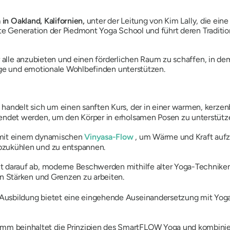
in Oakland, Kalifornien,
unter der Leitung von Kim Lally, die ein
ste Generation der Piedmont Yoga School und führt deren Traditio
ür alle anzubieten und einen förderlichen Raum zu schaffen, in 
ige und emotionale Wohlbefinden unterstützen.
 handelt sich um einen sanften Kurs, der in einer warmen, kerze
wendet werden, um den Körper in erholsamen Posen zu unterstütz
 mit einem dynamischen
Vinyasa-Flow
, um Wärme und Kraft aufz
bzukühlen und zu entspannen.
lt darauf ab, moderne Beschwerden mithilfe alter Yoga-Technike
en Stärken und Grenzen zu arbeiten.
 Ausbildung bietet eine eingehende Auseinandersetzung mit Yog
amm beinhaltet die Prinzipien des SmartFLOW Yoga und kombini