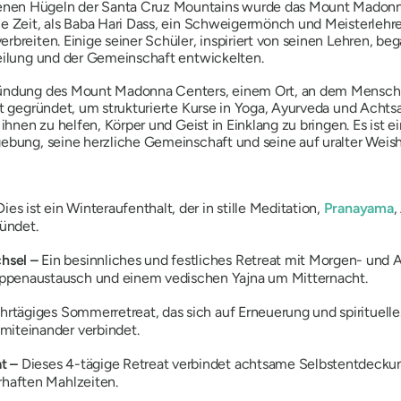
nen Hügeln der Santa Cruz Mountains wurde das Mount Madonna 
ie Zeit, als Baba Hari Dass, ein Schweigermönch und Meisterlehre
erbreiten. Einige seiner Schüler, inspiriert von seinen Lehren, 
Heilung und der Gemeinschaft entwickelten.
Gründung des Mount Madonna Centers, einem Ort, an dem Mensche
ut gegründet, um strukturierte Kurse in Yoga, Ayurveda und Achts
 ihnen zu helfen, Körper und Geist in Einklang zu bringen. Es ist
gebung, seine herzliche Gemeinschaft und seine auf uralter Weish
Dies ist ein Winteraufenthalt, der in stille Meditation,
Pranayama
,
mündet.
chsel –
Ein besinnliches und festliches Retreat mit Morgen- und 
uppenaustausch und einem vedischen Yajna um Mitternacht.
ehrtägiges Sommerretreat, das sich auf Erneuerung und spirituel
miteinander verbindet.
at –
Dieses 4-tägige Retreat verbindet achtsame Selbstentdeckun
hrhaften Mahlzeiten.