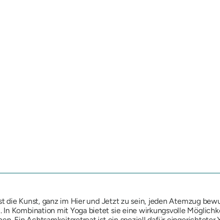
e ist die Kunst, ganz im Hier und Jetzt zu sein, jeden Atemzug
In Kombination mit Yoga bietet sie eine wirkungsvolle Möglichke
en. Ein Achtsamkeitsretreat ist ein speziell dafür eingerichteter