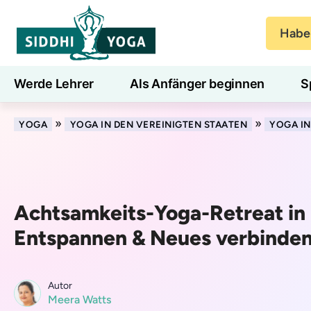
Haben
Werde Lehrer
Als Anfänger beginnen
S
Blog
Lernen
»
»
YOGA
YOGA IN DEN VEREINIGTEN STAATEN
YOGA IN
Achtsamkeits-Yoga-Retreat in 
Entspannen & Neues verbinde
Autor
Meera Watts