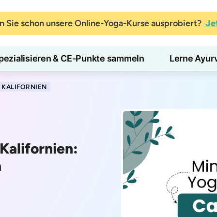
 Sie schon unsere Online-Yoga-Kurse ausprobiert?
Je
pezialisieren & CE-Punkte sammeln
Lerne Ayur
 KALIFORNIEN
Kalifornien:
n