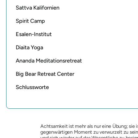
Sattva Kalifornien
Spirit Camp
Esalen-Institut
Diaita Yoga
Ananda Meditationsretreat
Big Bear Retreat Center
Schlussworte
Achtsamkeit ist mehr als nur eine Übung; si
gegenwärtigen Moment zu verwurzelt zu sein. 
und sich wieder auf das Wesentliche zu besinn