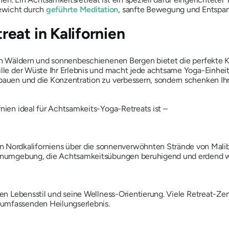
ewicht durch
geführte Meditation
, sanfte Bewegung und Entspa
eat in Kalifornien
len Wäldern und sonnenbeschienenen Bergen bietet die perfekte Kul
tille der Wüste Ihr Erlebnis und macht jede achtsame Yoga-Einhe
ubauen und die Konzentration zu verbessern, sondern schenken Ih
rnien ideal für Achtsamkeits-Yoga-Retreats ist –
ordkaliforniens über die sonnenverwöhnten Strände von Malibu 
ppenumgebung, die Achtsamkeitsübungen beruhigend und erdend wi
chen Lebensstil und seine Wellness-Orientierung. Viele Retreat-Ze
 umfassenden Heilungserlebnis.