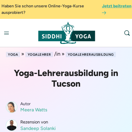
Haben Sie schon unsere Online-Yoga-Kurse
Jetzt beitreten
ausprobiert?
»
/in »
YOGA
YOGALEHRER
YOGALEHRERAUSBILDUNG
Yoga-Lehrerausbildung in
Tucson
Autor
Meera Watts
Rezension von
Sandeep Solanki