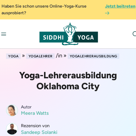
Haben Sie schon unsere Online-Yoga-Kurse
Jetzt beitreten
ausprobiert?
»
/in »
YOGA
YOGALEHRER
YOGALEHRERAUSBILDUNG
Yoga-Lehrerausbildung
Oklahoma City
Autor
Meera Watts
Rezension von
Sandeep Solanki