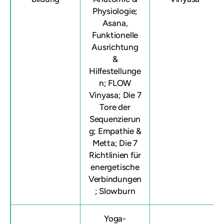
Physiologie;
Asana,
Funktionelle
Ausrichtung
&
Hilfestellunge
n; FLOW
Vinyasa; Die 7
Tore der
Sequenzierun
g; Empathie &
Metta; Die 7
Richtlinien für
energetische
Verbindungen
; Slowburn
Yoga-