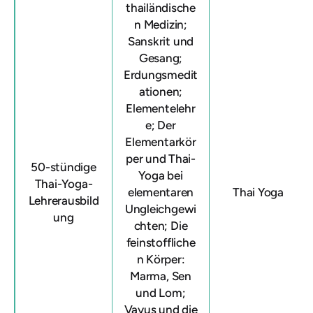
thailändische
n Medizin;
Sanskrit und
Gesang;
Erdungsmedit
ationen;
Elementelehr
e; Der
Elementarkör
per und Thai-
50-stündige
Yoga bei
Thai-Yoga-
elementaren
Thai Yoga
Lehrerausbild
Ungleichgewi
ung
chten; Die
feinstoffliche
n Körper:
Marma, Sen
und Lom;
Vayus und die