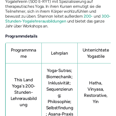
Yogalehrerin (500 E-RYT) mit Spezialisierung auf
therapeutisches Yoga. In ihren Kursen ermutigt sie die
Teilnehmer, sich in ihrem Körper wohlzufühlen und
bewusst zu üben. Shannon leitet außerdem
200-
und
300-
Stunden-Yogalehrerausbildungen
und bietet das ganze
Jahr über Workshops an.
Programmdetails
Programmna
Unterrichtete
Lehrplan
me
Yogastile
Yoga-Sutras;
Biomechanik;
This Land
Inklusivität;
Hatha,
Yoga's 200-
Sequenzierun
Vinyasa,
Stunden-
g;
Restorative,
Lehrerausbild
Philosophie;
Yin
ung
Selbstfindung
; Asana-Praxis