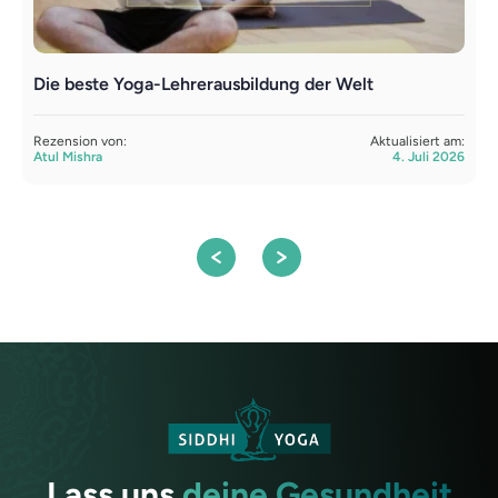
Die beste Yoga-Lehrerausbildung der Welt
L
Y
Rezension von:
Aktualisiert am:
Atul Mishra
4. Juli 2026
R
S
Lass uns
deine Gesundheit