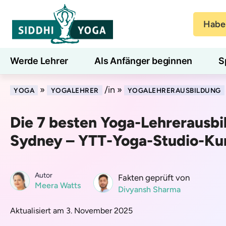
Haben
Werde Lehrer
Als Anfänger beginnen
S
Blog
Lernen
»
/in »
YOGA
YOGALEHRER
YOGALEHRERAUSBILDUNG
Die 7 besten Yoga-Lehrerausbi
Sydney – YTT-Yoga-Studio-Kur
Autor
Fakten geprüft von
Meera Watts
Divyansh Sharma
Aktualisiert am 3. November 2025