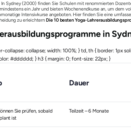
In Sydney (2000) finden Sie Schulen mit renommierten Dozente
 mindestens ein Jahr und bieten Wochenendkurse an, um dem vo
natige Intensivkurse angeboten. Hier finden Sie eine umfassend
heidung zu erleichtern
Die 10 besten Yoga-Lehrerausbildungsp
rerausbildungsprogramme in Syd
der-collapse: collapse; width: 100%; } td, th { border: 1px s
lor: #dddddd; } h3 { margin: 0; font-size: 22px; }
b
Dauer
können Sie prüfen, sobald
Teilzeit – 6 Monate
plant ist