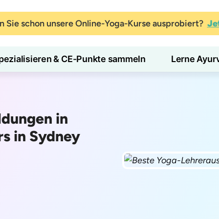
 Sie schon unsere Online-Yoga-Kurse ausprobiert?
Je
pezialisieren & CE-Punkte sammeln
Lerne Ayur
ldungen in
s in Sydney