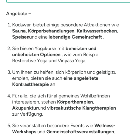
Angebote –
Kodawari bietet einige besondere Attraktionen wie
Sauna
,
Körperbehandlungen
,
Kaltwasserbecken
,
Speisen
und eine
lebendige Gemeinschaft
.
Sie bieten Yogakurse mit
beheizten und
unbeheizten Optionen
, wie zum Beispiel
Restorative Yoga und Vinyasa Yoga.
Um Ihnen zu helfen, sich körperlich und geistig zu
erholen, bieten sie auch
eine angeleitete
Kontrasttherapie
an
Für alle, die sich für allgemeines Wohlbefinden
interessieren, stehen
Körpertherapien
,
Akupunktur
und
vibroakustische Klangtherapien
zur Verfügung.
Sie veranstalten besondere Events wie
Wellness-
Workshops
und
Gemeinschaftsveranstaltungen
.