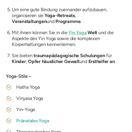
Um eine gute Bindung zueinander aufzubauen,
organisieren sie
Yoga-Retreats
,
Veranstaltungen
und
Programme
.
Mit ihnen können Sie in die
Yin Yoga
Welt
und die
Aspekte des Yin Yoga sowie die komplexen
Körperhaltungen kennenlernen.
Sie bieten
traumapädagogische Schulungen
für
Kinder
,
Opfer häuslicher Gewalt
und
Ersthelfer an
.
Yoga-Stile –
Hatha Yoga
Vinyasa Yoga
Yin-Yoga
Pränatales Yoga
Therapeutisches Yoga