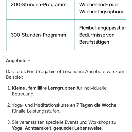
200-Stunden-Programm
Wochenend- oder
Wochentagsoptionen
Flexibel, angepasst an d
300-Stunden-Programm
Bedürfnisse von
Berufstätigen
Angebote –
Das Lotus Pond Yoga bietet besondere Angebote wie zum
Beispiel:
Kleine
,
familiäre Lerngruppen
für individuelle
Betreuung.
Yoga- und Meditationskurse
an
7
Tagen die Woche
für alle Leistungsstufen.
Sie veranstalten spezielle Events und Workshops zu
Yoga
,
Achtsamkeit
,
gesunder Lebensweise
,