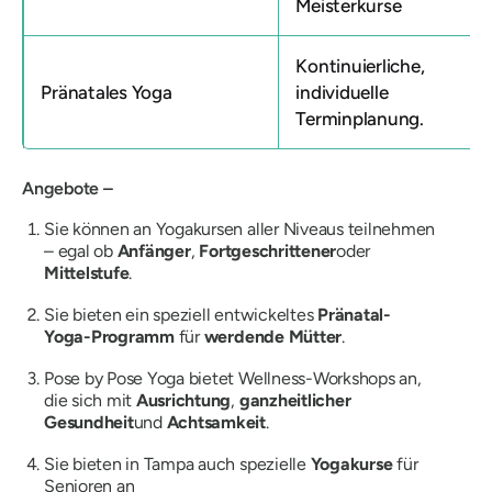
Meisterkurse
Kontinuierliche,
Pränatales Yoga
individuelle
Terminplanung.
Angebote –
Sie können an Yogakursen aller Niveaus teilnehmen
– egal ob
Anfänger
,
Fortgeschrittener
oder
Mittelstufe
.
Sie bieten ein speziell entwickeltes
Pränatal-
Yoga-Programm
für
werdende Mütter
.
Pose by Pose Yoga bietet Wellness-Workshops an,
die sich mit
Ausrichtung
,
ganzheitlicher
Gesundheit
und
Achtsamkeit
.
Sie bieten in Tampa auch spezielle
Yogakurse
für
Senioren an