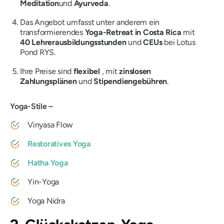
Meditation
und
Ayurveda
.
Das Angebot umfasst unter anderem ein
transformierendes
Yoga-Retreat in Costa Rica
mit
40 Lehrerausbildungsstunden
und
CEUs
bei Lotus
Pond RYS.
Ihre Preise sind
flexibel
, mit
zinslosen
Zahlungsplänen
und
Stipendiengebühren
.
Yoga-Stile –
Vinyasa Flow
Restoratives Yoga
Hatha Yoga
Yin-Yoga
Yoga Nidra