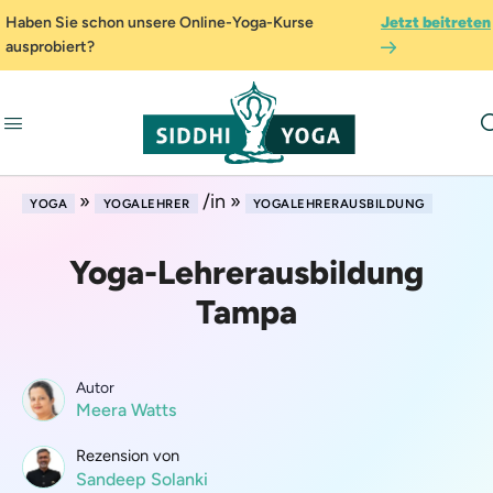
Haben Sie schon unsere Online-Yoga-Kurse
Jetzt beitreten
ausprobiert?
»
/in »
YOGA
YOGALEHRER
YOGALEHRERAUSBILDUNG
Yoga-Lehrerausbildung
Tampa
Autor
Meera Watts
Rezension von
Sandeep Solanki