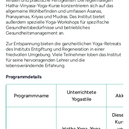
Wissen und praktische Fertigkeiten. Die regelmäßigen
Hatha-Vinyasa-Yoga-Kurse konzentrieren sich auf das
allgemeine Wohlbefinden und umfassen Asanas,
Pranayamas, Kriyas und Mudras. Das Institut bietet
außerdem spezielle Yoga-Workshops für spezifische
Gesundheitsbedürfnisse und betriebliches
Gesundheitsmanagement an.
Zur Entspannung bieten die ganzheitlichen Yoga-Retreats
des Instituts Entgiftung und Regeneration in einer
friedvollen Umgebung. Viele Teilnehmer loben das Institut
für seine hervorragenden Lehrer und die
lebensverändernde Erfahrung.
Programmdetails
Unterrichtete
Programmname
Akkre
Yogastile
Dieser
Y
Kurs i
Hatha Yoga, Yoga
von 