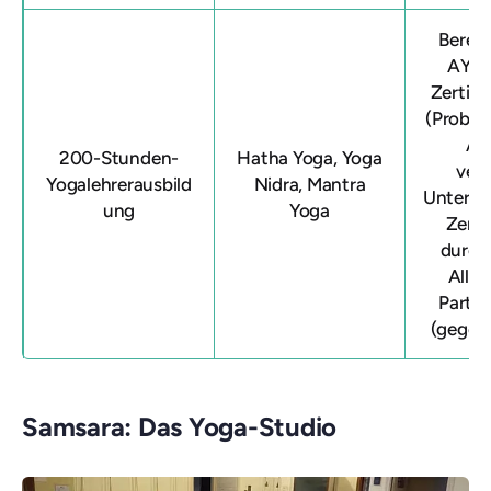
Bereit
AYUS
Zertifi
(Probet
Au
200-Stunden-
Hatha Yoga, Yoga
verf
Yogalehrerausbild
Nidra, Mantra
Unterstü
ung
Yoga
Zerti
durch
Allia
Partn
(gegen 
Samsara: Das Yoga-Studio