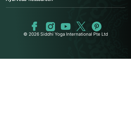
© 2026 Siddhi Yoga International Pte Ltd