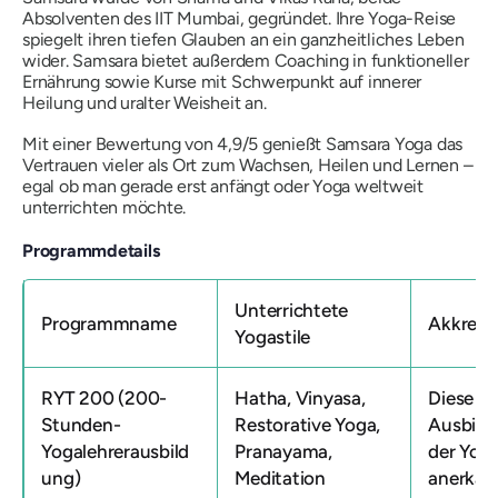
Absolventen des IIT Mumbai, gegründet. Ihre Yoga-Reise
spiegelt ihren tiefen Glauben an ein ganzheitliches Leben
wider. Samsara bietet außerdem Coaching in funktioneller
Ernährung sowie Kurse mit Schwerpunkt auf innerer
Heilung und uralter Weisheit an.
Mit einer Bewertung von 4,9/5 genießt Samsara Yoga das
Vertrauen vieler als Ort zum Wachsen, Heilen und Lernen –
egal ob man gerade erst anfängt oder Yoga weltweit
unterrichten möchte.
Programmdetails
Unterrichtete
Programmname
Akkredi
Yogastile
RYT 200 (200-
Hatha, Vinyasa,
Diese Y
Stunden-
Restorative Yoga,
Ausbildu
Yogalehrerausbild
Pranayama,
der Yoga
ung)
Meditation
anerkan