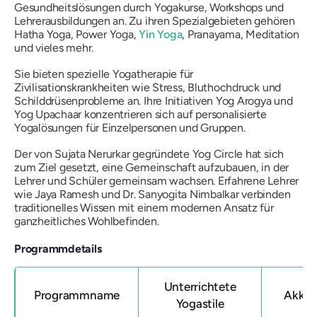
Gesundheitslösungen durch Yogakurse, Workshops und
Lehrerausbildungen an. Zu ihren Spezialgebieten gehören
Hatha Yoga, Power Yoga,
Yin Yoga
, Pranayama, Meditation
und vieles mehr.
Sie bieten spezielle Yogatherapie für
Zivilisationskrankheiten wie Stress, Bluthochdruck und
Schilddrüsenprobleme an. Ihre Initiativen Yog Arogya und
Yog Upachaar konzentrieren sich auf personalisierte
Yogalösungen für Einzelpersonen und Gruppen.
Der von Sujata Nerurkar gegründete Yog Circle hat sich
zum Ziel gesetzt, eine Gemeinschaft aufzubauen, in der
Lehrer und Schüler gemeinsam wachsen. Erfahrene Lehrer
wie Jaya Ramesh und Dr. Sanyogita Nimbalkar verbinden
traditionelles Wissen mit einem modernen Ansatz für
ganzheitliches Wohlbefinden.
Programmdetails
Unterrichtete
Programmname
Akkre
Yogastile