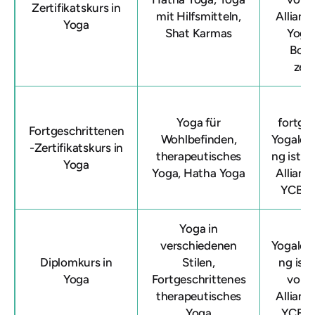
Zertifikatskurs in
mit Hilfsmitteln,
Allianc
Yoga
Shat Karmas
Yoga
Boar
zerti
D
Yoga für
fortge
Fortgeschrittenen
Wohlbefinden,
Yogaleh
-Zertifikatskurs in
therapeutisches
ng ist v
Yoga
Yoga, Hatha Yoga
Allian
YCB a
Yoga in
D
verschiedenen
Yogaleh
Diplomkurs in
Stilen,
ng ist
Yoga
Fortgeschrittenes
von 
therapeutisches
Allian
Yoga
YCB zer