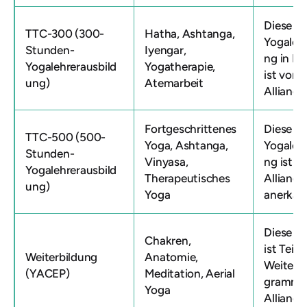
Diese
TTC-300 (300-
Hatha, Ashtanga,
Yogaleh
Stunden-
Iyengar,
ng in Pu
Yogalehrerausbild
Yogatherapie,
ist von 
ung)
Atemarbeit
Alliance 
Fortgeschrittenes
Diese
TTC-500 (500-
Yoga, Ashtanga,
Yogaleh
Stunden-
Vinyasa,
ng ist v
Yogalehrerausbild
Therapeutisches
Alliance
ung)
Yoga
anerkan
Diese A
Chakren,
ist Teil 
Weiterbildung
Anatomie,
Weiterb
(YACEP)
Meditation, Aerial
gramms 
Yoga
Alliance