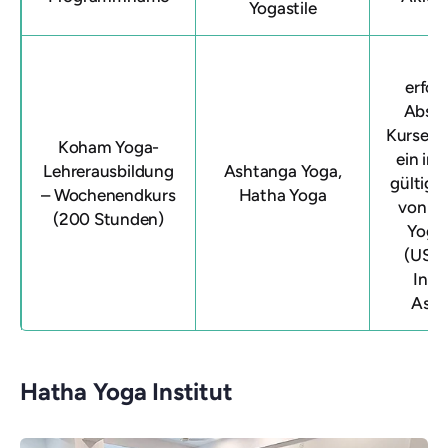
Yogastile
N
erfol
Absch
Kurses e
Koham Yoga-
ein int
Lehrerausbildung
Ashtanga Yoga,
gültiges
– Wochenendkurs
Hatha Yoga
von K
(200 Stunden)
Yoga 
(USA)
Indi
Asso
Hatha Yoga Institut