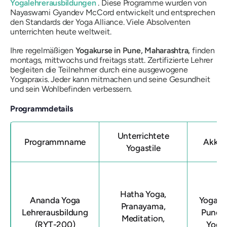
Yogalehrerausbildungen
. Diese Programme wurden von
Nayaswami Gyandev McCord entwickelt und entsprechen
den Standards der Yoga Alliance. Viele Absolventen
unterrichten heute weltweit.
Ihre regelmäßigen
Yogakurse in Pune, Maharashtra,
finden
montags, mittwochs und freitags statt. Zertifizierte Lehrer
begleiten die Teilnehmer durch eine ausgewogene
Yogapraxis. Jeder kann mitmachen und seine Gesundheit
und sein Wohlbefinden verbessern.
Programmdetails
Unterrichtete
Programmname
Akkre
Yogastile
D
Hatha Yoga,
Ananda Yoga
Yogaleh
Pranayama,
Lehrerausbildung
Pune i
Meditation,
(RYT-200)
Yoga 