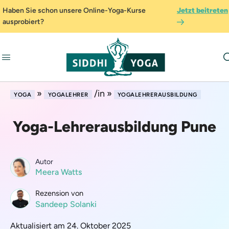
Haben Sie schon unsere Online-Yoga-Kurse
Jetzt beitreten
ausprobiert?
»
/in »
YOGA
YOGALEHRER
YOGALEHRERAUSBILDUNG
Yoga-Lehrerausbildung Pune
Autor
Meera Watts
Rezension von
Sandeep Solanki
Aktualisiert am 24. Oktober 2025