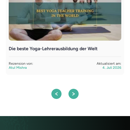
Die beste Yoga-Lehrerausbildung der Welt
L
Y
Rezension von:
Aktualisiert am:
Atul Mishra
4. Juli 2026
R
S