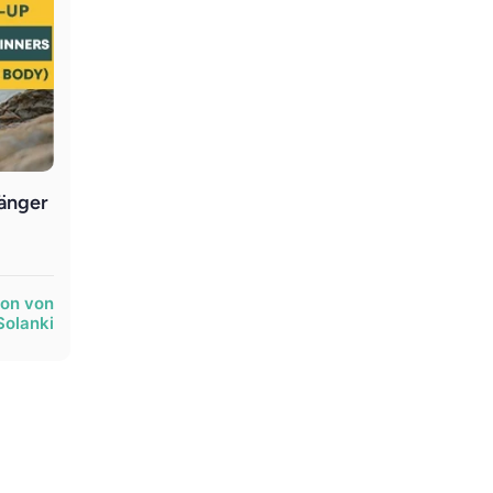
änger
ion von
Solanki