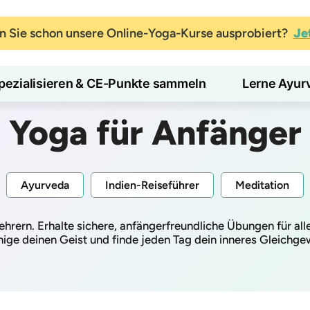
 Sie schon unsere Online-Yoga-Kurse ausprobiert?
Je
pezialisieren & CE-Punkte sammeln
Lerne Ayur
Yoga für Anfänger
Ayurveda
Indien-Reiseführer
Meditation
hrern. Erhalte sichere, anfängerfreundliche Übungen für all
ige deinen Geist und finde jeden Tag dein inneres Gleichge