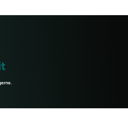
t
gerne.
Ayurveda-Ressourcen