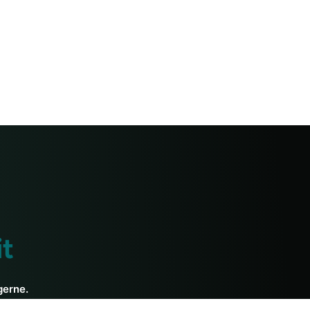
t
gerne.