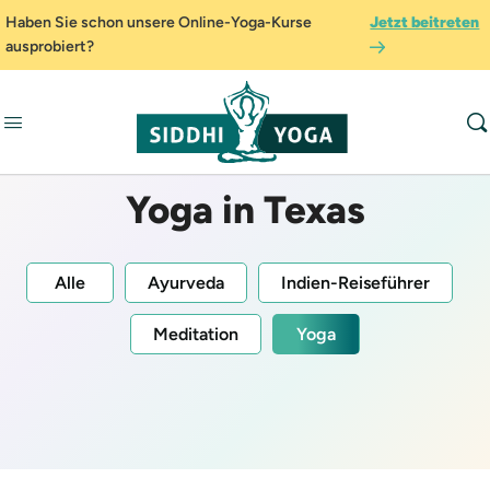
Haben Sie schon unsere Online-Yoga-Kurse
Jetzt beitreten
ausprobiert?
Yoga in Texas
Alle
Ayurveda
Indien-Reiseführer
Meditation
Yoga