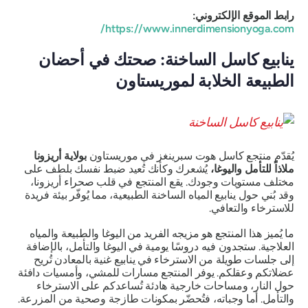
رابط الموقع الإلكتروني:
https://www.innerdimensionyoga.com/
ينابيع كاسل الساخنة: صحتك في أحضان
الطبيعة الخلابة لموريستاون
يُقدّم منتجع كاسل هوت سبرينغز في موريستاون
بولاية أريزونا
ملاذاً للتأمل واليوغا،
يُشعرك وكأنك تُعيد ضبط نفسك بلطف على
مختلف مستويات وجودك. يقع المنتجع في قلب صحراء أريزونا،
وقد بُني حول ينابيع المياه الساخنة الطبيعية، مما يُوفّر بيئة فريدة
للاسترخاء والتعافي.
ما يُميز هذا المنتجع هو مزيجه الفريد من اليوغا والطبيعة والمياه
العلاجية. ستجدون فيه دروسًا يومية في اليوغا والتأمل، بالإضافة
إلى جلسات طويلة من الاسترخاء في ينابيع غنية بالمعادن تُريح
عضلاتكم وعقلكم. يوفر المنتجع مسارات للمشي، وأمسيات دافئة
حول النار، ومساحات خارجية هادئة تُساعدكم على الاسترخاء
والتأمل. أما وجباته، فتُحضّر بمكونات طازجة وصحية من المزرعة.