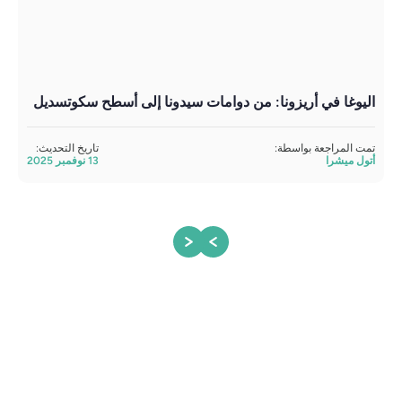
اليوغا في أريزونا: من دوامات سيدونا إلى أسطح سكوتسديل
است
حسب
تمت المراجعة بواسطة:
تاريخ التحديث:
أتول ميشرا
13 نوفمبر 2025
تمت 
أتول