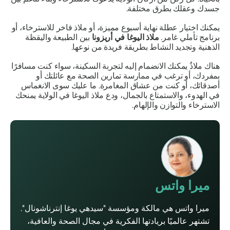
جسدك وعقلك بطرق مختلفة.
يمكنك اختيار عطلة نهاية أسبوع مميزة، أو ملاذ فاخر للاسترخاء، أو
برنامج تأملي غامر.
ملاذ اليوغا في أريزونا
بين الطبيعة واليقظة
الذهنية وتجديد النشاط بطريقة فريدة من نوعها.
هناك ملاذٌ يمكنك الانضمام إليه لتجربة السكينة، سواء كنت مسافرًا
بمفردك، أو ترغب في ممارسة تمارين الصحة مع عائلتك أو
أصدقائك، أو كنت من عشاق المغامرة. ما عليك سوى الانغماس
في الهدوء، والاستمتاع بالجمال، ودع ملاذ اليوغا في الولاية يمنحك
الاسترخاء والتوازن والإلهام.
ميرا واتس
ميرا واتس هي مالكة ومؤسسة "سيدهي يوغا إنترناشونال".
تشتهر عالميًا بريادتها الفكرية في مجال الصحة والعافية،