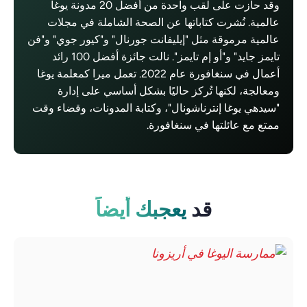
وقد حازت على لقب واحدة من أفضل 20 مدونة يوغا
عالمية. نُشرت كتاباتها عن الصحة الشاملة في مجلات
عالمية مرموقة مثل "إيليفانت جورنال" و"كيور جوي" و"فن
تايمز جايد" و"أو إم تايمز". نالت جائزة أفضل 100 رائد
أعمال في سنغافورة عام 2022. تعمل ميرا كمعلمة يوغا
ومعالجة، لكنها تُركز حاليًا بشكل أساسي على إدارة
"سيدهي يوغا إنترناشونال"، وكتابة المدونات، وقضاء وقت
ممتع مع عائلتها في سنغافورة.
قد
يعجبك أيضاً