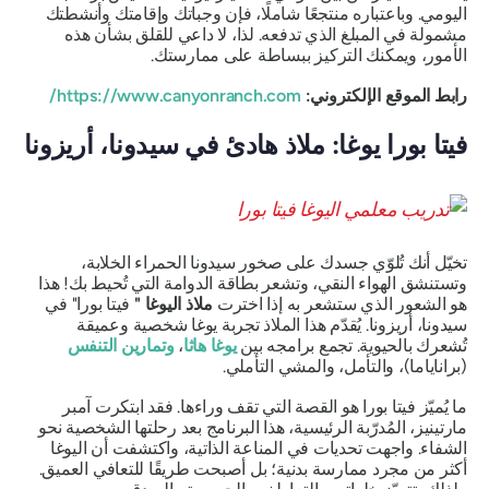
اليومي. وباعتباره منتجعًا شاملًا، فإن وجباتك وإقامتك وأنشطتك
مشمولة في المبلغ الذي تدفعه. لذا، لا داعي للقلق بشأن هذه
الأمور، ويمكنك التركيز ببساطة على ممارستك.
رابط الموقع الإلكتروني:
https://www.canyonranch.com/
فيتا بورا يوغا: ملاذ هادئ في سيدونا، أريزونا
تخيّل أنك تُلوّي جسدك على صخور سيدونا الحمراء الخلابة،
وتستنشق الهواء النقي، وتشعر بطاقة الدوامة التي تُحيط بك! هذا
هو الشعور الذي ستشعر به إذا اخترت
ملاذ اليوغا "
فيتا بورا" في
سيدونا، أريزونا. يُقدّم هذا الملاذ تجربة يوغا شخصية وعميقة
تُشعرك بالحيوية. تجمع برامجه بين
يوغا هاثا
،
وتمارين التنفس
(براناياما)، والتأمل، والمشي التأملي.
ما يُميّز فيتا بورا هو القصة التي تقف وراءها. فقد ابتكرت آمبر
مارتينيز، المُدرّبة الرئيسية، هذا البرنامج بعد رحلتها الشخصية نحو
الشفاء. واجهت تحديات في المناعة الذاتية، واكتشفت أن اليوغا
أكثر من مجرد ممارسة بدنية؛ بل أصبحت طريقًا للتعافي العميق.