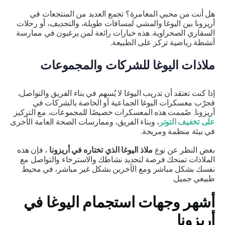
هل أنت من محبي المغامرة؟ تجمع العديد من المنتجعات في
أريزونا بين اليوغا والمشي لمسافات طويلة، والتجديف، أو رحلات
السفاري الصحراوية. هذه خيارات رائعة لمن يرغبون في ممارسة
أنشطة رياضية تركز على الطبيعة.
ملاذات اليوغا للشركات والمجموعات
إذا كنت تعتقد أن تدريب اليوغا لا يُسهم في بناء الفريق والتواصل،
فجرّب معسكرات اليوغا الجماعية أو الخاصة بالشركات في
أريزونا. صُممت هذه المعسكرات خصيصًا للمجموعات، مع التركيز
على تخفيف التوتر
، وبناء الفريق، وممارسات الصحة العامة الأخرى
في بيئة منظمة ومريحة.
بغض النظر عن نوع
ملاذ اليوغا الذي تختاره في أريزونا
، فإن هذه
الملاذات تمنحك فرصة لتجديد نشاطك والاسترخاء والتواصل مع
نفسك بشكل مباشر ومع الآخرين بشكل غير مباشر، في محيط
طبيعي جميل.
أشهر وجهات استجمام اليوغا في
أريزونا