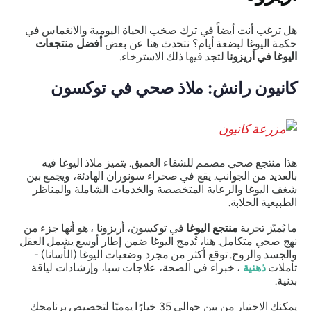
هل ترغب أنت أيضاً في ترك صخب الحياة اليومية والانغماس في
حكمة اليوغا لبضعة أيام؟ نتحدث هنا عن بعض
أفضل منتجعات
اليوغا في أريزونا
لتجد فيها ذلك الاسترخاء.
كانيون رانش: ملاذ صحي في توكسون
هذا منتجع صحي مصمم للشفاء العميق. يتميز ملاذ اليوغا فيه
بالعديد من الجوانب. يقع في صحراء سونوران الهادئة، ويجمع بين
شغف اليوغا والرعاية المتخصصة والخدمات الشاملة والمناظر
الطبيعية الخلابة.
ما يُميّز تجربة
منتجع اليوغا
في توكسون، أريزونا ، هو أنها جزء من
نهج صحي متكامل. هنا، تُدمج اليوغا ضمن إطار أوسع يشمل العقل
والجسد والروح. توقع أكثر من مجرد وضعيات اليوغا (الأسانا) -
تأملات
ذهنية
، خبراء في الصحة، علاجات سبا، وإرشادات لياقة
بدنية.
يمكنك الاختيار من بين حوالي 35 خيارًا يوميًا لتخصيص برنامجك