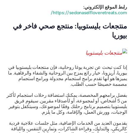
رابط الموقع الإلكتروني:
https://sedonaselfloveretreats.com/
منتجعات بليستوبيا: منتجع صحي فاخر في
بيوريا
إذا كنت تبحث عن تجربة يوغا روحانية، فإن منتجعات بليستوبيا في
بيوريا، أريزونا، خيار رائع يمزج بين الروحانية والشفاء والرفاهية. ما
يميزها هو أنها تقدم برامج استجمام مجدولة وبرامج استجمام
مصممة خصيصًا حسب الطلب.
بفضل برامجهم المخصصة، يمكنك استضافة رحلات استجمام لأكثر
من 5 أشخاص، أو لمجموعة، أو لأصدقاء مقربين. سيقوم فريق
بليستوبيا بتصميم برنامج رحلتك وفقًا لموضوعك، وسيتكفل بتوفير
الوجبات، وورش العمل، والإقامة، وكل ما يلزم.
يقدمون العديد من الخدمات الإضافية، مثل جلسات علاجية فردية
كالريكي، والتدليك، وقراءة الشاكرات، وتمارين التنفس، واللياقة