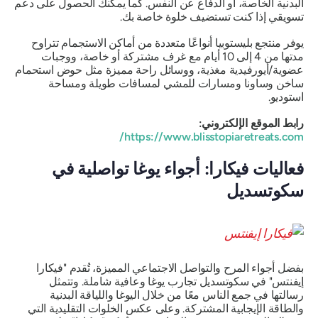
البدنية الخاصة، أو الدفاع عن النفس. كما يمكنك الحصول على دعم
تسويقي إذا كنت تستضيف خلوة خاصة بك.
يوفر منتجع بليستوبيا أنواعًا متعددة من أماكن الاستجمام تتراوح
مدتها من 4 إلى 10 أيام مع غرف مشتركة أو خاصة، ووجبات
عضوية/أيورفيدية مغذية، ووسائل راحة مميزة مثل حوض استحمام
ساخن وساونا ومسارات للمشي لمسافات طويلة ومساحة
استوديو.
رابط الموقع الإلكتروني:
https://www.blisstopiaretreats.com/
فعاليات فيكارا: أجواء يوغا تواصلية في
سكوتسديل
بفضل أجواء المرح والتواصل الاجتماعي المميزة، تُقدم "فيكارا
إيفنتس" في سكوتسديل تجارب يوغا وعافية شاملة. وتتمثل
رسالتها في جمع الناس معًا من خلال اليوغا واللياقة البدنية
والطاقة الإيجابية المشتركة. وعلى عكس الخلوات التقليدية التي