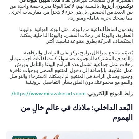
القصيرة، فإن منتجعات ميرافال تقدم
ملاذًا شهيرًا لليوغا في
توكسون، أريزونا.
بالنسبة لهم، لا تُعدّ اليوغا مجرد حصة واحدة من
بين العديد من الحصص، بل هي جزء لا يتجزأ من ممارسات أخرى،
مما يمنحك تجربة شاملة ومتوازنة.
يقدمون أنماطاً إبداعية من اليوغا، مثل اليوغا الهوائية، واليوغا
العطرية، واليوغا في رحلات المشي، واليوغا الداخلية. يمكنك
استكشاف الحركة بطرق متنوعة تناسبك أكثر.
يُصمّم منتجع ميرافال برامج تركز على التواصل والرفاهية
والأهداف المشتركة للمجموعات، سواءً كانت لقاءات اجتماعية أو
رحلات عمل جماعية. تشمل هذه البرامج اليوغا والتأمل وورش
عمل علاجية، بالإضافة إلى دخول المنتجع الصحي ووجبات فاخرة
وجميع وسائل الراحة في المنتجع. لذا، يمكنك الاسترخاء والتواصل
والنمو مع مجموعتك دون القلق بشأن التفاصيل الروتينية.
رابط الموقع الإلكتروني:
https://www.miravalresorts.com/
البُعد الداخلي: ملاذك في عالمٍ خالٍ من
الهموم