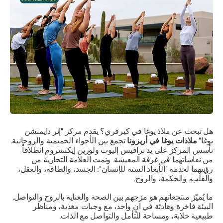
هل تبحث عن ملاذ يوغا في كيرفري؟ يقدم مركز "إنر دايمنشن
يوغا"
ملاذات يوغا في أريزونا
تجمع بين الأجواء الحميمية والروحانية.
تأسس المركز على يد ترافيس إليوت ولورين إيكستروم انطلاقاً
من نقاشاتهما في غرفة المعيشة. ونمت العلامة التجارية من
رؤيتهما لخدمة "الأبعاد الستة للإنسان": الجسد، والطاقة، والعقل،
والقلب، والحكمة، والروح.
ما يُميّز منتجعاتهم هو مزجهم بين الصحة والعناية بالروح والتواصل.
البيئة فاخرة وهادئة في آنٍ واحد، مع وجبات مغذية، ومناظر
طبيعية خلابة، ومساحة للتأمل والتواصل مع الذات.