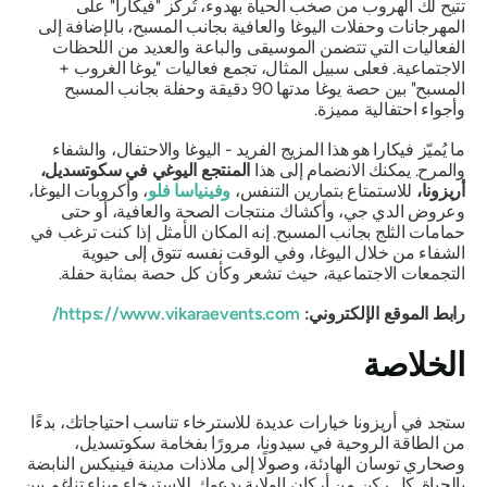
تتيح لك الهروب من صخب الحياة بهدوء، تُركز "فيكارا" على
المهرجانات وحفلات اليوغا والعافية بجانب المسبح، بالإضافة إلى
الفعاليات التي تتضمن الموسيقى والباعة والعديد من اللحظات
الاجتماعية. فعلى سبيل المثال، تجمع فعاليات "يوغا الغروب +
المسبح" بين حصة يوغا مدتها 90 دقيقة وحفلة بجانب المسبح
وأجواء احتفالية مميزة.
ما يُميّز فيكارا هو هذا المزيج الفريد - اليوغا والاحتفال، والشفاء
والمرح. يمكنك الانضمام إلى هذا
المنتجع اليوغي في سكوتسديل،
أريزونا،
للاستمتاع بتمارين التنفس،
وفينياسا فلو
، وأكروبات اليوغا،
وعروض الدي جي، وأكشاك منتجات الصحة والعافية، أو حتى
حمامات الثلج بجانب المسبح. إنه المكان الأمثل إذا كنت ترغب في
الشفاء من خلال اليوغا، وفي الوقت نفسه تتوق إلى حيوية
التجمعات الاجتماعية، حيث تشعر وكأن كل حصة بمثابة حفلة.
رابط الموقع الإلكتروني:
https://www.vikaraevents.com/
الخلاصة
ستجد في أريزونا خيارات عديدة للاسترخاء تناسب احتياجاتك، بدءًا
من الطاقة الروحية في سيدونا، مرورًا بفخامة سكوتسديل،
وصحاري توسان الهادئة، وصولًا إلى ملاذات مدينة فينيكس النابضة
بالحياة. كل ركن من أركان الولاية يدعوك للاسترخاء وبناء تناغم بين