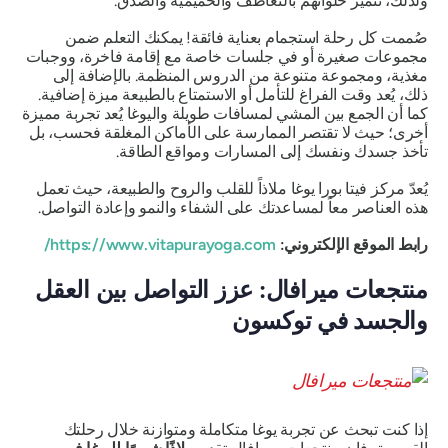
ولذلك، تتميّز خلواتهم بالتعاطف والحميمية والصدق.
صُممت كل رحلة استجمام بعناية فائقة! يمكنك التعلم ضمن
مجموعات صغيرة أو في جلسات خاصة مع إقامة فاخرة، ووجبات
مغذية، ومجموعة متنوعة من الدروس المنظمة. بالإضافة إلى
ذلك، يُعد وقت الفراغ للتأمل أو الاستمتاع بالطبيعة ميزة إضافية.
كما أن الجمع بين المشي لمسافات طويلة واليوغا يُعد تجربة مميزة
أخرى؛ حيث لا تقتصر الممارسة على الأماكن المغلقة فحسب، بل
تأخذ جسدك ونفسك إلى المسارات ومواقع الطاقة.
يُعدّ مركز فيتا بورا يوغا ملاذاً للقلب والروح والطبيعة، حيث تعمل
هذه العناصر معاً لمساعدتك على الشفاء والنمو وإعادة التواصل.
رابط الموقع الإلكتروني:
https://www.vitapurayoga.com/
منتجعات ميرافال: عزز التواصل بين العقل
والجسد في توكسون
إذا كنت تبحث عن تجربة يوغا متكاملة ومتوازنة خلال رحلتك