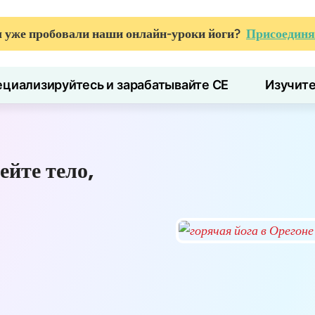
 уже пробовали наши онлайн-уроки йоги?
Присоединя
циализируйтесь и зарабатывайте CE
Изучит
ейте тело,