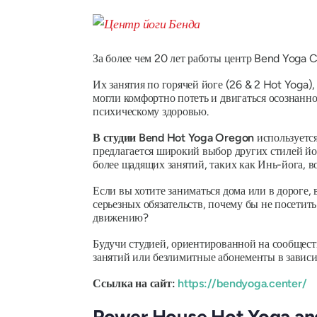
За более чем 20 лет работы центр Bend Yoga C
Их занятия по горячей йоге (26 & 2 Hot Yoga)
могли комфортно потеть и двигаться осознанн
психическому здоровью.
В студии Bend Hot Yoga Oregon
используется
предлагается широкий выбор других стилей йог
более щадящих занятий, таких как Инь-йога, 
Если вы хотите заниматься дома или в дороге,
серьезных обязательств, почему бы не посетит
движению?
Будучи студией, ориентированной на сообщест
занятий или безлимитные абонементы в зависим
Ссылка на сайт:
https://bendyoga.center/
Power House Hot Yoga an