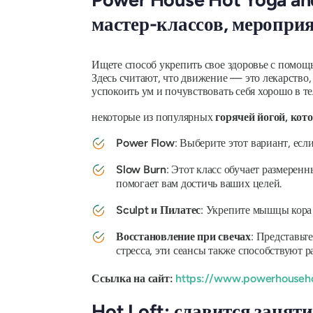
мастер-классов, мероприя
Ищете способ укрепить свое здоровье с помо
Здесь считают, что движение — это лекарство,
успокоить ум и почувствовать себя хорошо в те
некоторые из популярных
горячей йогой, кот
Power Flow
: Выберите этот вариант, есл
Slow Burn
: Этот класс обучает размере
помогает вам достичь ваших целей.
Sculpt и
Пилатес
: Укрепите мышцы кора 
Восстановление при свечах
: Представьт
стресса, эти сеансы также способствуют 
Ссылка на сайт:
https://www.powerhouseh
Hot Loft: славится занят