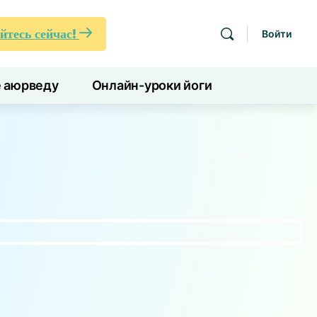
йтесь сейчас!
Войти
е аюрведу
Онлайн-уроки йоги