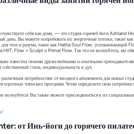
 различные виды занятий горячей йо
почувствуете себя как дома, — это студия горячей йоги Ashland 
ый день. Вы можете попробовать их энергичные потоки, такие как
ия для тела и разума, такие как Hatha Soul Flow, успокаивающий F
a HIIT, Flow + Sculpt и Primal Flow. Так что не волнуйтесь, вы об
акже известна своими дружелюбными и опытными преподавателям
й собственный стиль, индивидуальность и дух.
азличным потребностям: от вводного абонемента для новых студе
лгосрочных членских программ. Четко определите свои потребност
 не волнуйтесь! Вы также можете присоединиться к их специальны
m/
ter: от Инь-йоги до горячего пилатес