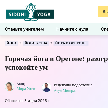
Вы
Станьте учителем
Начните с нуля
Спе
7 дней здоровья
Блог
Учиться
»
»
ЙОГА
ЙОГА В США
ЙОГА В ОРЕГОНЕ
Горячая йога в Орегоне: разогр
успокойте ум
Автор
Рецензию подготовил
Мира Уоттс
Атул Мишра.
Обновлено 3 марта 2026 г