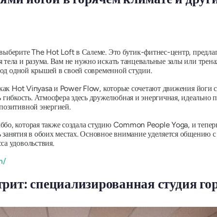
 выберите The Hot Loft в Салеме. Это бутик-фитнес-центр, предла
 тела и разума. Вам не нужно искать танцевальные залы или трен
 под одной крышей в своей современной студии.
, как Hot Vinyasa и Power Flow, которые сочетают движения йоги с
ибкость. Атмосфера здесь дружелюбная и энергичная, идеально по
 позитивной энергией.
ббо, которая также создала студию Common People Yoga, и тепер
ь занятия в обоих местах. Основное внимание уделяется общению 
сса удовольствия.
m/
рит: специализированная студия го