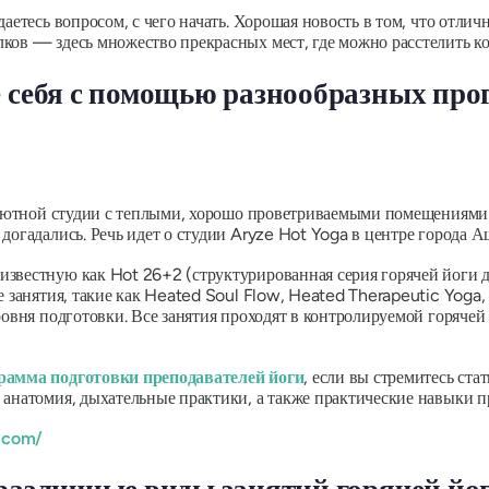
аетесь вопросом, с чего начать. Хорошая новость в том, что отлич
ков — здесь множество прекрасных мест, где можно расстелить ко
е себя с помощью разнообразных про
в уютной студии с теплыми, хорошо проветриваемыми помещениями
догадались. Речь идет о студии Aryze Hot Yoga в центре города А
е известную как Hot 26+2 (структурированная серия горячей йоги
 занятия, такие как Heated Soul Flow, Heated Therapeutic Yoga, 
ровня подготовки. Все занятия проходят в контролируемой горячей 
рамма подготовки преподавателей йоги
, если вы стремитесь ста
, анатомия, дыхательные практики, а также практические навыки п
.com/