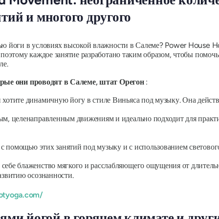
тий и многого другого
щью йоги в условиях высокой влажности в Салеме? Power House
 поэтому каждое занятие разработано таким образом, чтобы помоч
ле.
орые они проводят в Салеме, штат Орегон
:
и хотите динамичную йогу в стиле Виньяса под музыку. Она действи
нным, целенаправленным движениям и идеально подходит для практ
с помощью этих занятий под музыку и с использованием световог
е себе блаженство мягкого и расслабляющего ощущения от длитель
развитию осознанности.
otyoga.com/
иями йогой в горячем климате и дру