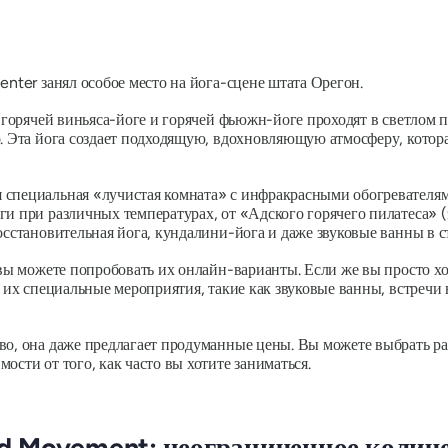
enter занял особое место на йога-сцене штата Орегон.
, горячей виньяса-йоге и горячей фьюжн-йоге проходят в светлом 
о. Эта йога создает подходящую, вдохновляющую атмосферу, котор
 специальная «лучистая комната» с инфракрасными обогревателям
и при различных температурах, от «Адского горячего пилатеса» (
восстановительная йога, кундалини-йога и даже звуковые ванны в 
 вы можете попробовать их онлайн-варианты. Если же вы просто х
ь их специальные мероприятия, такие как звуковые ванны, встречи
во, она даже предлагает продуманные цены. Вы можете выбрать ра
ости от того, как часто вы хотите заниматься.
d Movement: неограниченное количе