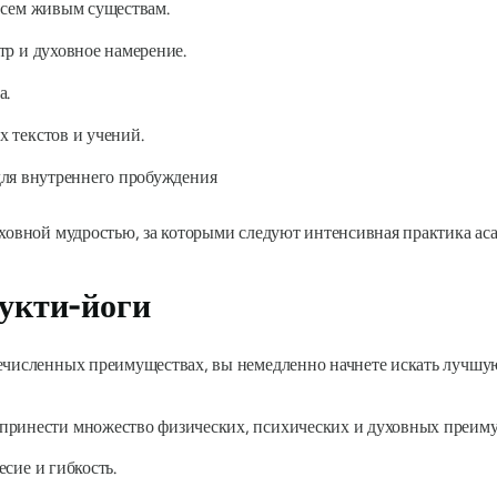
всем живым существам.
тр и духовное намерение.
а.
 текстов и учений.
для внутреннего пробуждения
уховной мудростью, за которыми следуют интенсивная практика ас
укти-йоги
речисленных преимуществах, вы немедленно начнете искать лучш
принести множество физических, психических и духовных преимущ
сие и гибкость.