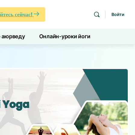
йтесь сейчас!
Войти
е аюрведу
Онлайн-уроки йоги