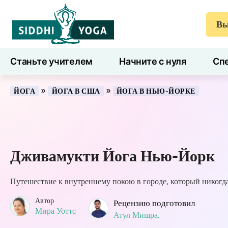
Вы
Станьте учителем
Начните с нуля
Спе
7 дней здоровья
Блог
Учиться
»
»
ЙОГА
ЙОГА В США
ЙОГА В НЬЮ-ЙОРКЕ
Дживамукти Йога Нью-Йорк
Путешествие к внутреннему покою в городе, который никогда
Автор
Рецензию подготовил
Мира Уоттс
Атул Мишра.