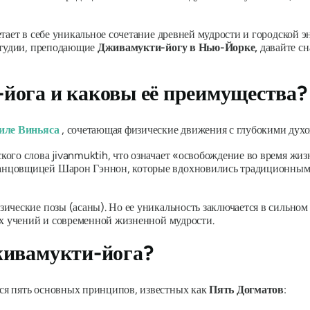
ает в себе уникальное сочетание древней мудрости и городской эн
 студии, преподающие
Дживамукти-йогу в Нью-Йорке,
давайте с
йога и каковы её преимущества?
тиле Виньяса
, сочетающая физические движения с глубокими дух
кого слова
jivanmuktih,
что означает «освобождение во время жиз
нцовщицей Шарон Гэннон, которые вдохновились традиционными
ческие позы (асаны). Но ее уникальность заключается в сильном 
их учений и современной жизненной мудрости.
живамукти-йога?
ся пять основных принципов, известных как
Пять Догматов
: