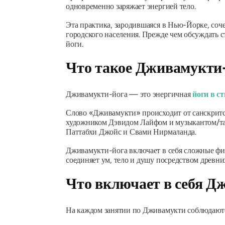
одновременно заряжает энергией тело.
Эта практика, зародившаяся в Нью-Йорке, сочет
городского населения. Прежде чем обсуждать
йоги.
Что такое Дживамукти-
Дживамукти-йога — это энергичная
йоги в с
Слово «Дживамукти» происходит от санскритс
художником Дэвидом Лайфом и музыкантом/та
Паттабхи Джойс и Свами Нирмаланда.
Дживамукти-йога включает в себя сложные физи
соединяет ум, тело и душу посредством древн
Что включает в себя Д
На каждом занятии по Дживамукти соблюдают