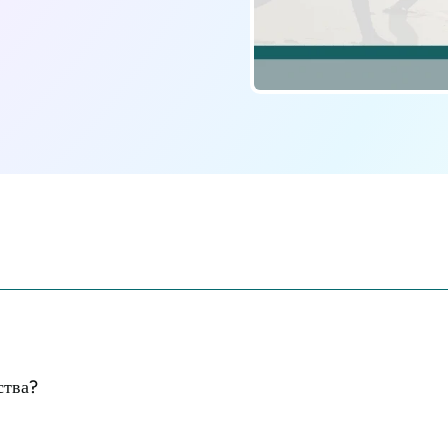
ства?