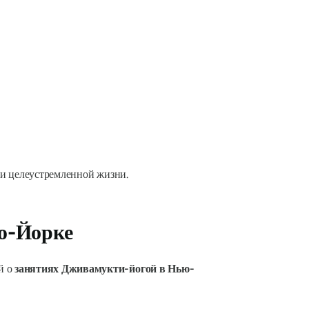
й и целеустремленной жизни.
ю-Йорке
й о
занятиях Дживамукти-йогой в Нью-