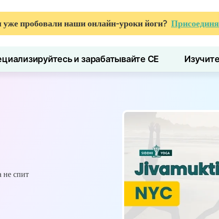
 уже пробовали наши онлайн-уроки йоги?
Присоединя
циализируйтесь и зарабатывайте CE
Изучит
 не спит