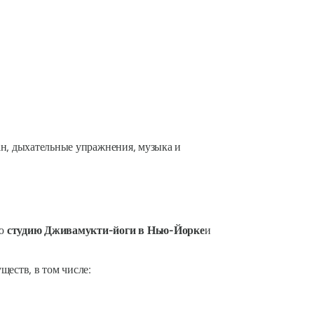
ан, дыхательные упражнения, музыка и
ую
студию Дживамукти-йоги в Нью-Йорке
и
еств, в том числе: