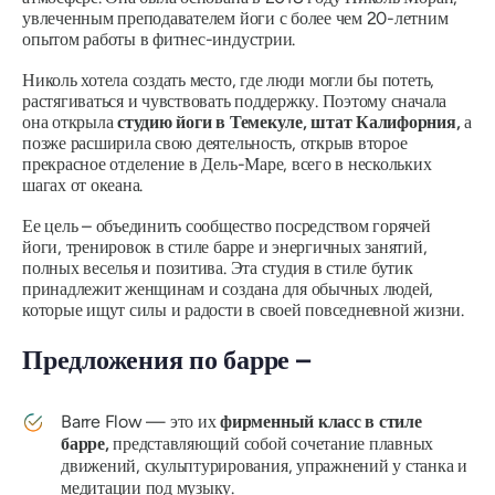
увлеченным преподавателем йоги с более чем 20-летним
опытом работы в фитнес-индустрии.
Николь хотела создать место, где люди могли бы потеть,
растягиваться и чувствовать поддержку. Поэтому сначала
она открыла
студию йоги в Темекуле, штат Калифорния,
а
позже расширила свою деятельность, открыв второе
прекрасное отделение в Дель-Маре, всего в нескольких
шагах от океана.
Ее цель – объединить сообщество посредством горячей
йоги, тренировок в стиле барре и энергичных занятий,
полных веселья и позитива. Эта студия в стиле бутик
принадлежит женщинам и создана для обычных людей,
которые ищут силы и радости в своей повседневной жизни.
Предложения по барре –
Barre Flow — это их
фирменный класс в стиле
барре,
представляющий собой сочетание плавных
движений, скульптурирования, упражнений у станка и
медитации под музыку.