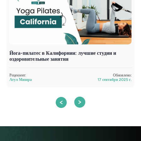
Йога-пилатес в Калифорнии: лучшие студии и
К
оздоровительные занятия
Р
С
Рецензент:
Обновлено:
Атул Мишра
17 сентября 2025 г.