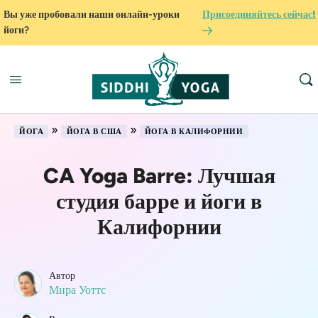
Вы уже пробовали наши онлайн-уроки
Присоединяйтесь сейчас!
йоги?
»
»
ЙОГА
ЙОГА В США
ЙОГА В КАЛИФОРНИИ
CA Yoga Barre: Лучшая
студия барре и йоги в
Калифорнии
Автор
Мира Уоттс