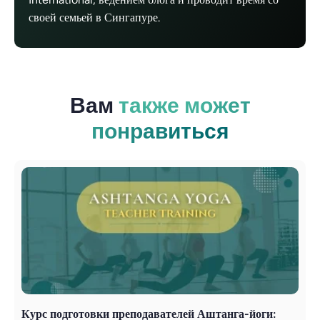
своей семьей в Сингапуре.
Вам
также может
понравиться
Курс подготовки преподавателей Аштанга-йоги:
Л