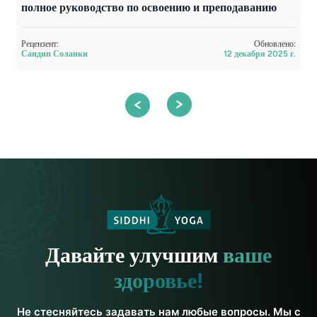
полное руководство по освоению и преподаванию
Г
Рецензент:
Обновлено:
Р
Сандип Соланки
12 декабря 2025 г.
А
Давайте улучшим
ваше
здоровье!
Не стесняйтесь задавать нам любые вопросы. Мы с