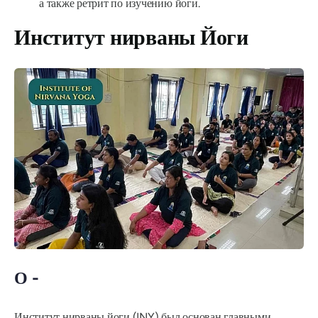
а также ретрит по изучению йоги.
Институт нирваны Йоги
О -
Институт нирваны йоги (INY) был основан главными