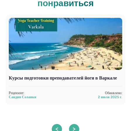
понравиться
Курсы подготовки преподавателей йоги в Варкале
Л
п
Рецензент:
Обновлено:
Сандип Соланки
2 июля 2025 г.
Р
А