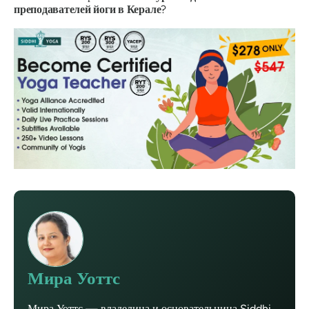
преподавателей йоги в Керале
?
Мира Уоттс
Мира Уоттс — владелица и основательница Siddhi