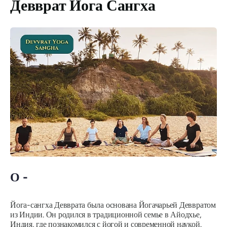
Девврат Йога Сангха
О -
Йога-сангха Девврата была основана Йогачарьей Деввратом
из Индии. Он родился в традиционной семье в Айодхье,
Индия, где познакомился с йогой и современной наукой.