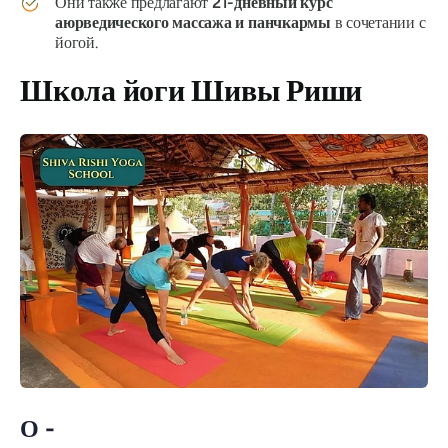
Они также предлагают
21-дневный курс
аюрведического массажа и панчкармы
в сочетании с
йогой.
Школа йоги Шивы Риши
О -