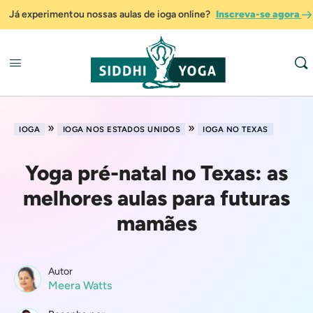
Já experimentou nossas aulas de ioga online?
Inscreva-se agora
»
»
IOGA
IOGA NOS ESTADOS UNIDOS
IOGA NO TEXAS
Yoga pré-natal no Texas: as
melhores aulas para futuras
mamães
Autor
Meera Watts