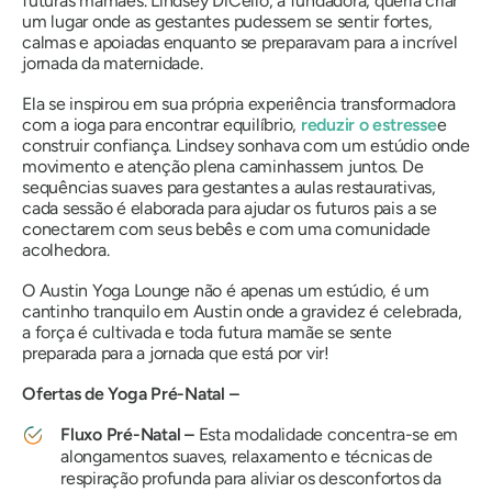
futuras
mamães
. Lindsey DiCello, a fundadora, queria criar
um lugar onde as gestantes pudessem se sentir fortes,
calmas e apoiadas enquanto se preparavam para a incrível
jornada da maternidade.
Ela se inspirou em sua própria experiência transformadora
com a ioga para encontrar equilíbrio,
reduzir o estresse
e
construir confiança. Lindsey sonhava com um estúdio onde
movimento e atenção plena caminhassem juntos. De
sequências suaves para gestantes a aulas restaurativas,
cada sessão é elaborada para ajudar os futuros pais a se
conectarem com seus bebês e com uma comunidade
acolhedora.
O Austin Yoga Lounge não é apenas um estúdio, é um
cantinho tranquilo em Austin onde a gravidez é celebrada,
a força é cultivada e toda
futura mamãe
se sente
preparada para a jornada que está por vir!
Ofertas de Yoga Pré-Natal –
Fluxo Pré-Natal –
Esta modalidade concentra-se em
alongamentos suaves, relaxamento e técnicas de
respiração profunda para aliviar os desconfortos da