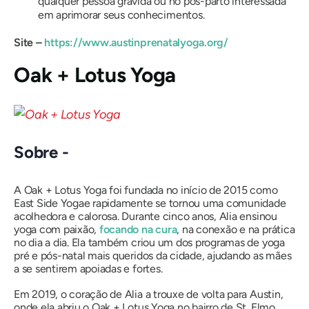
qualquer pessoa grávida ou no pós-parto interessada
em aprimorar seus conhecimentos.
Site –
https://www.austinprenatalyoga.org/
Oak + Lotus Yoga
Sobre -
A Oak + Lotus Yoga foi fundada no início de 2015 como
East Side Yoga
e rapidamente se tornou uma comunidade
acolhedora e calorosa. Durante cinco anos, Alia ensinou
yoga com paixão,
focando na cura
, na conexão e na prática
no dia a dia. Ela também criou um dos programas de yoga
pré e pós-natal mais queridos da cidade, ajudando as mães
a se sentirem apoiadas e fortes.
Em 2019, o coração de Alia a trouxe de volta para Austin,
onde ela abriu o Oak + Lotus Yoga no bairro de St. Elmo.