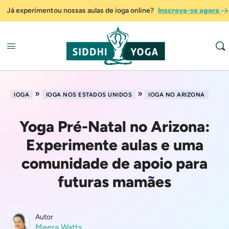
Já experimentou nossas aulas de ioga online?
Inscreva-se agora
»
»
IOGA
IOGA NOS ESTADOS UNIDOS
IOGA NO ARIZONA
Yoga Pré-Natal no Arizona:
Experimente aulas e uma
comunidade de apoio para
futuras mamães
Autor
Meera Watts