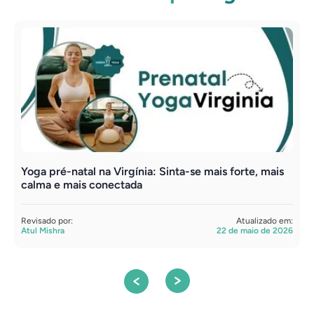
Yoga pré-natal na Virgínia: Sinta-se mais forte, mais
Y
calma e mais conectada
u
Revisado por:
Atualizado em:
R
Atul Mishra
22 de maio de 2026
A