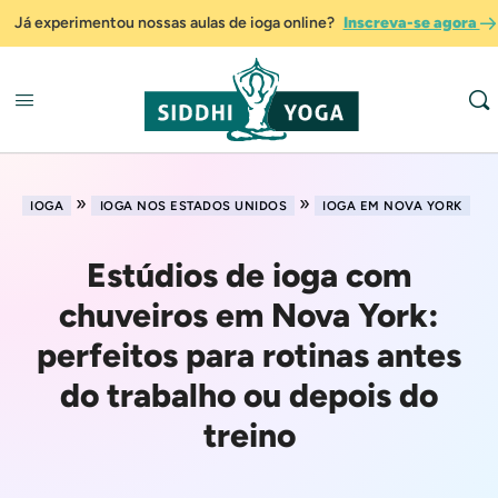
Já experimentou nossas aulas de ioga online?
Inscreva-se agora
»
»
IOGA
IOGA NOS ESTADOS UNIDOS
IOGA EM NOVA YORK
Estúdios de ioga com
chuveiros em Nova York:
perfeitos para rotinas antes
do trabalho ou depois do
treino