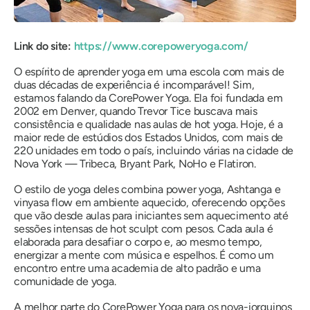
Link do site:
https://www.corepoweryoga.com/
O espírito de aprender yoga em uma escola com mais de
duas décadas de experiência é incomparável! Sim,
estamos falando da CorePower Yoga. Ela foi fundada em
2002 em Denver, quando Trevor Tice buscava mais
consistência e qualidade nas aulas de hot yoga. Hoje, é a
maior rede de estúdios dos Estados Unidos, com mais de
220 unidades em todo o país, incluindo várias na cidade de
Nova York — Tribeca, Bryant Park, NoHo e Flatiron.
O estilo de yoga deles combina power yoga, Ashtanga e
vinyasa flow em ambiente aquecido, oferecendo opções
que vão desde aulas para iniciantes sem aquecimento até
sessões intensas de hot sculpt com pesos. Cada aula é
elaborada para desafiar o corpo e, ao mesmo tempo,
energizar a mente com música e espelhos. É como um
encontro entre uma academia de alto padrão e uma
comunidade de yoga.
A melhor parte do CorePower Yoga para os nova-iorquinos