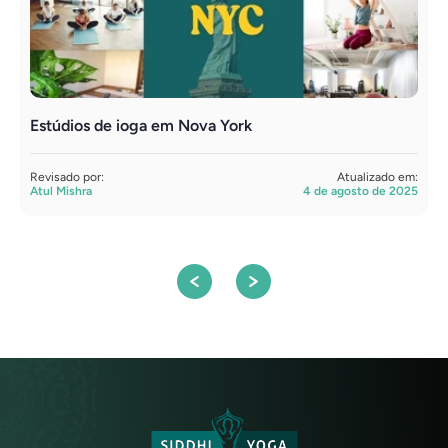
Estúdios de ioga em Nova York
Y
p
Revisado por:
Atualizado em:
Atul Mishra
4 de agosto de 2025
R
A