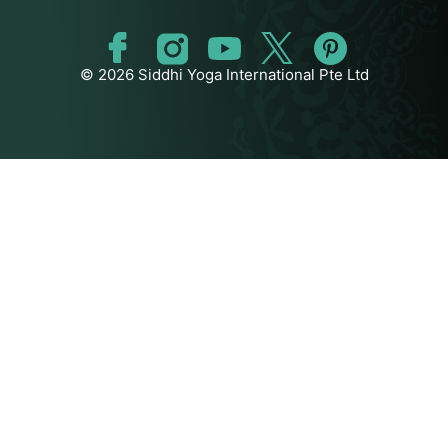
© 2026 Siddhi Yoga International Pte Ltd