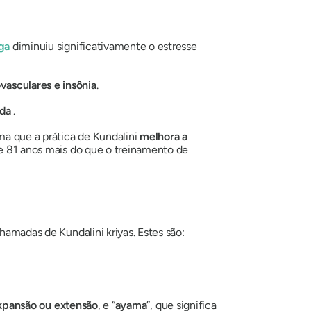
ga
diminuiu significativamente o estresse
vasculares e insônia
.
ada
.
ma que a prática
de Kundalini
melhora a
e 81 anos mais do que o treinamento de
 chamadas de
Kundalini
kriyas
. Estes são:
xpansão ou extensão
, e “
ayama
”, que significa