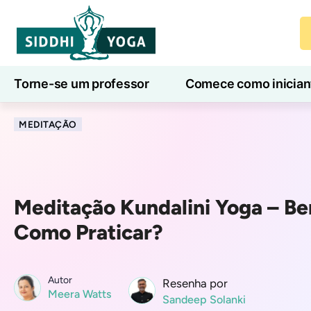
Torne-se um professor
Comece como inician
Aulas de ioga online
7 Dias de Bem-Estar
MEDITAÇÃO
Meditação Kundalini Yoga – Be
Como Praticar?
Autor
Resenha por
Meera Watts
Sandeep Solanki