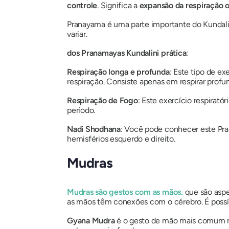
controle
. Significa a
expansão da respiração o
Pranayama
é uma parte importante do
Kundali
variar.
dos Pranamayas
Kundalini
prática
:
Respiração longa e profunda
: Este tipo de e
respiração. Consiste apenas em respirar profu
Respiração de Fogo
: Este exercício respirat
período.
Nadi Shodhana
: Você pode conhecer este
Pr
hemisférios esquerdo e direito.
Mudras
Mudras
são gestos com as mãos.
que são asp
as mãos têm conexões com o cérebro. É possív
Gyana Mudra
é o gesto de mão mais comum