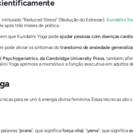
ientificamente
, intitulado "Reduced Stress" (Redução do Estresse),
Kundalini
Yo
 após três meses de prática.
erem que
Kundalini
Yoga pode
ajudar pessoas com doenças cardio
ni
pode aliviar os sintomas do
transtorno
de ansiedade generaliz
al Psychogeriatrics, da Cambridge University Press
, também afir
lini
Yoga aprimora a memória e a função executiva em adultos d
ga
icas para se unir à energia divina feminina. Essas técnicas são
palavras “
prana
”, que significa
força vital
, “
yama
”, que significa
e