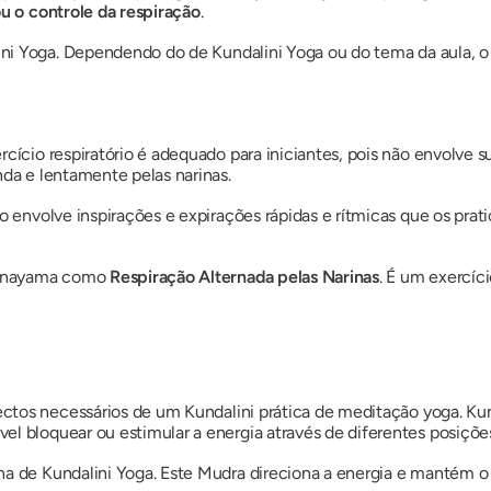
u o controle da respiração
.
ni
Yoga. Dependendo do
de Kundalini
Yoga ou do tema da aula, o
xercício respiratório é adequado para iniciantes, pois não envolv
nda e lentamente pelas narinas.
ório envolve inspirações e expirações rápidas e rítmicas que os p
anayama
como
Respiração Alternada pelas Narinas
. É um exercíci
ectos necessários de um
Kundalini
prática de meditação yoga.
Kun
el bloquear ou estimular a energia através de diferentes posiçõe
 na
de Kundalini
Yoga. Este
Mudra
direciona a energia e mantém o 