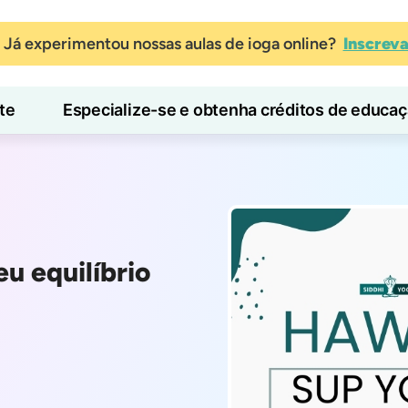
Já experimentou nossas aulas de ioga online?
Inscrev
te
Especialize-se e obtenha créditos de educa
Blog
Aprender
u equilíbrio