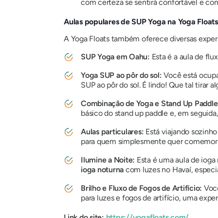
com certeza se sentirá confortável e con
Aulas populares de SUP Yoga na Yoga Floats
A Yoga Floats também oferece diversas exper
SUP Yoga em Oahu:
Esta é a aula de flu
Yoga SUP ao pôr do sol:
Você está ocupa
SUP ao pôr do sol. É lindo! Que tal tirar 
Combinação de Yoga e Stand Up Paddle
básico do stand up paddle e, em seguida,
Aulas particulares:
Está viajando sozinho 
para quem simplesmente quer comemorar
Ilumine a Noite:
Esta é uma aula de ioga 
ioga noturna
com luzes no Havaí, especial
Brilho e Fluxo de Fogos de Artifício:
Você
para luzes e fogos de artifício, uma expe
Link do site:
https://yogafloats.com/