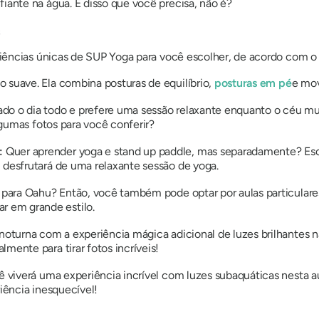
fiante na água. É disso que você precisa, não é?
iências únicas de SUP Yoga para você escolher, de acordo com o
xo suave. Ela combina posturas de equilíbrio,
posturas em pé
e mov
do o dia todo e prefere uma sessão relaxante enquanto o céu mu
algumas fotos para você conferir?
:
Quer aprender yoga e stand up paddle, mas separadamente? Esco
 desfrutará de uma relaxante sessão de yoga.
para Oahu? Então, você também pode optar por aulas particulares. 
 em grande estilo.
noturna com a experiência mágica adicional de luzes brilhantes 
mente para tirar fotos incríveis!
 viverá uma experiência incrível com luzes subaquáticas nesta au
riência inesquecível!