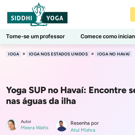
Torne-se um professor
Comece como inician
Aulas de ioga online
7 Dias de Bem-Estar
»
»
IOGA
IOGA NOS ESTADOS UNIDOS
IOGA NO HAVAÍ
Yoga SUP no Havaí: Encontre se
nas águas da ilha
Autor
Resenha por
Meera Watts
Atul Mishra