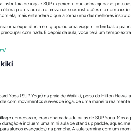
instrutora de ioga e SUP experiente que adora ajudar as pessoas
 ótima professora é a clareza nas suas instruções e a compaixão p
 com ela, mais entenderá o que a torna uma das melhores instruto
para uma experiência em grupo ou uma viagem individual, a pranc
 preocupar com nada. E depois da aula, você terá um tempo extra p
om/
kiki
 Yoga (SUP Yoga) na praia de Waikiki, perto do Hilton Hawaiian V
ddle com movimentos suaves de ioga, de uma maneira realmente ún
illage
começaram, eram chamadas de aulas de SUP Yoga. Mas ag
de duração e incluem uma mini aula de stand up paddle, aquecim
(para alunos avançados) na prancha. A aula termina com um mome