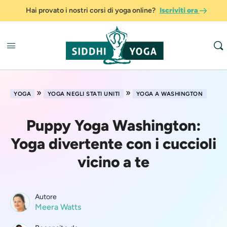
Hai provato i nostri corsi di yoga online?
Iscriviti ora
»
»
YOGA
YOGA NEGLI STATI UNITI
YOGA A WASHINGTON
Puppy Yoga Washington:
Yoga divertente con i cuccioli
vicino a te
Autore
Meera Watts