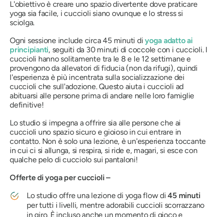
L'obiettivo è creare uno spazio divertente dove praticare
yoga sia facile, i cuccioli siano ovunque e lo stress si
sciolga.
Ogni sessione include circa 45 minuti di
yoga adatto ai
principianti
, seguiti da 30 minuti di coccole con i cuccioli. I
cuccioli hanno solitamente tra le 8 e le 12 settimane e
provengono da allevatori di fiducia (non da rifugi), quindi
l'esperienza è più incentrata sulla socializzazione dei
cuccioli che sull'adozione. Questo aiuta i cuccioli ad
abituarsi alle persone prima di andare nelle loro famiglie
definitive!
Lo studio si impegna a offrire sia alle persone che ai
cuccioli uno spazio sicuro e gioioso in cui entrare in
contatto. Non è solo una lezione, è un'esperienza toccante
in cui ci si allunga, si respira, si ride e, magari, si esce con
qualche pelo di cucciolo sui pantaloni!
Offerte di yoga per cuccioli –
Lo studio offre una lezione di yoga flow di
45 minuti
per tutti i livelli, mentre adorabili cuccioli scorrazzano
in giro. È incluso anche un momento di gioco e