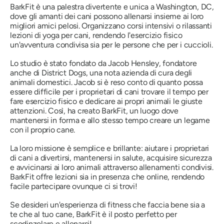
BarkFit è una palestra divertente e unica a Washington, DC,
dove gli amanti dei cani possono allenarsi insieme ai loro
migliori amici pelosi. Organizzano corsi intensivi o rilassanti
lezioni di yoga per cani, rendendo l'esercizio fisico
un'avventura condivisa sia per le persone che per i cuccioli.
Lo studio è stato fondato da Jacob Hensley, fondatore
anche di District Dogs, una nota azienda di cura degli
animali domestici. Jacob si è reso conto di quanto possa
essere difficile per i proprietari di cani trovare il tempo per
fare esercizio fisico e dedicare ai propri animali le giuste
attenzioni. Così, ha creato BarkFit, un luogo dove
mantenersi in forma e allo stesso tempo creare un legame
con il proprio cane.
La loro missione è semplice e brillante: aiutare i proprietari
di cani a divertirsi, mantenersi in salute, acquisire sicurezza
e avvicinarsi ai loro animali attraverso allenamenti condivisi.
BarkFit offre lezioni sia in presenza che online, rendendo
facile partecipare ovunque ci si trovi!
Se desideri un'esperienza di fitness che faccia bene sia a
te che al tuo cane, BarkFit è il posto perfetto per
scodinzolare e allenarsi!