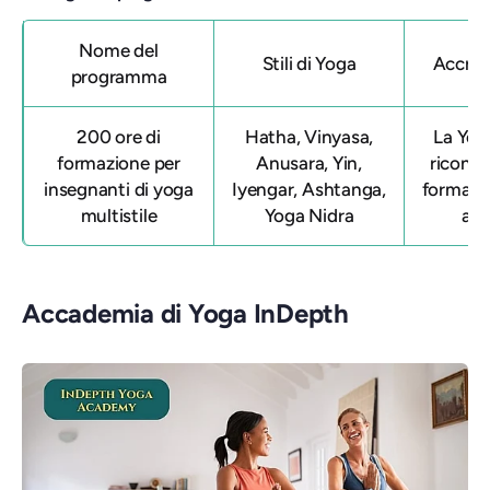
Nome del
Stili di Yoga
Accre
programma
200 ore di
Hatha, Vinyasa,
La Yog
formazione per
Anusara, Yin,
ricono
insegnanti di yoga
Iyengar, Ashtanga,
formazi
multistile
Yoga Nidra
a P
Accademia di Yoga InDepth