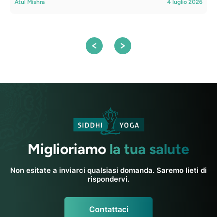
Atul Mishra
4 luglio 2026
S
Miglioriamo
la tua salute
Non esitate a inviarci qualsiasi domanda. Saremo lieti di
rispondervi.
Contattaci