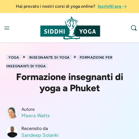
Hai provato i nostri corsi di yoga online?
Iscriviti ora
»
»
YOGA
INSEGNANTE DI YOGA
FORMAZIONE PER
INSEGNANTI DI YOGA
Formazione insegnanti di
yoga a Phuket
Autore
Meera Watts
Recensito da
Sandeep Solanki