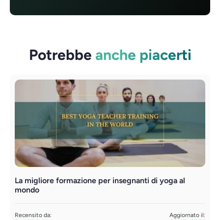
Potrebbe
anche piacerti
La migliore formazione per insegnanti di yoga al
F
mondo
t
Recensito da:
Aggiornato il:
R