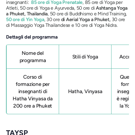
insegnanti:
85 ore di Yoga Prenatale
, 85 ore di Yoga per
Atleti, 50 ore di Yoga e Ayurveda, 50 ore di
Ashtanga Yoga
a Phuket, Thailandia
, 50 ore di Buddhismo e Mind Training,
50 ore di Yin Yoga
, 30 ore
di Aerial Yoga a Phuket,
30 ore
di Massaggio Yoga Thailandese e 10 ore di Yoga Nidra.
Dettagli del programma
Nome del
Stili di Yoga
Accre
programma
Corso di
Questo
formazione per
forma
insegnanti di
Hatha, Vinyasa
insegna
Hatha Vinyasa da
è regist
200 ore a Phuket
la Yoga
TAYSP