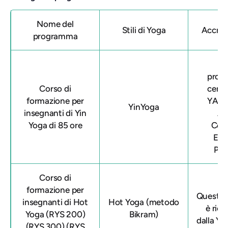
Nome del
Stili di Yoga
Accre
programma
Qu
prog
Corso di
certi
formazione per
YACE
YinYoga
insegnanti di Yin
Al
Yoga di 85 ore
Con
Edu
Pro
Corso di
formazione per
Questa 
insegnanti di Hot
Hot Yoga (metodo
è ric
Yoga (RYS 200)
Bikram)
dalla Yo
(RYS 300) (RYS