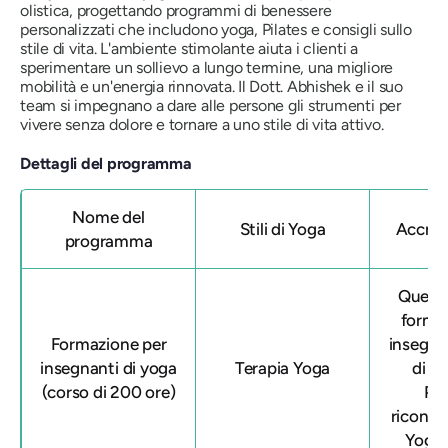
olistica, progettando programmi di benessere
personalizzati che includono yoga, Pilates e consigli sullo
stile di vita. L'ambiente stimolante aiuta i clienti a
sperimentare un sollievo a lungo termine, una migliore
mobilità e un'energia rinnovata. Il Dott. Abhishek e il suo
team si impegnano a dare alle persone gli strumenti per
vivere senza dolore e tornare a uno stile di vita attivo.
Dettagli del programma
Nome del
Stili di Yoga
Accre
programma
Quest
forma
Formazione per
insegna
insegnanti di yoga
Terapia Yoga
di 2
(corso di 200 ore)
Ph
riconos
Yoga 