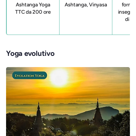
Ashtanga Yoga
Ashtanga, Vinyasa
forma
TTC da 200 ore
insegna
di 2
Ph
Yoga evolutivo