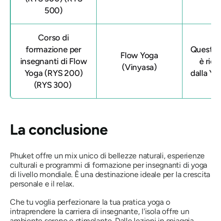
500)
Corso di
formazione per
Questa 
Flow Yoga
insegnanti di Flow
è ric
(Vinyasa)
Yoga (RYS 200)
dalla Yo
(RYS 300)
La conclusione
Phuket offre un mix unico di bellezze naturali, esperienze
culturali e programmi di formazione per insegnanti di yoga
di livello mondiale. È una destinazione ideale per la crescita
personale e il relax.
Che tu voglia perfezionare la tua pratica yoga o
intraprendere la carriera di insegnante, l'isola offre un
ambiente sereno e stimolante. Dalle lezioni in spiaggia