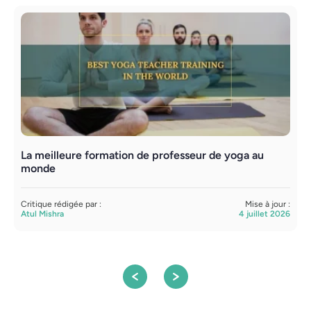
La meilleure formation de professeur de yoga au
F
monde
c
Critique rédigée par :
Mise à jour :
C
Atul Mishra
4 juillet 2026
S