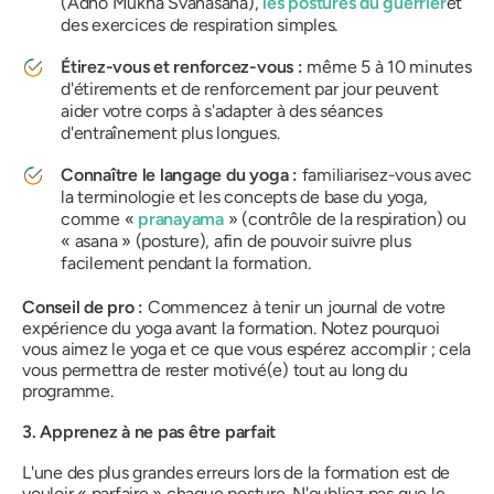
(Adho Mukha Svanasana),
les postures du guerrier
et
des exercices de respiration simples.
Étirez-vous et renforcez-vous :
même 5 à 10 minutes
d'étirements et de renforcement par jour peuvent
aider votre corps à s'adapter à des séances
d'entraînement plus longues.
Connaître le langage du yoga :
familiarisez-vous avec
la terminologie et les concepts de base du yoga,
comme «
pranayama
» (contrôle de la respiration) ou
« asana » (posture), afin de pouvoir suivre plus
facilement pendant la formation.
Conseil de pro :
Commencez à tenir un journal de votre
expérience du yoga avant la formation. Notez pourquoi
vous aimez le yoga et ce que vous espérez accomplir ; cela
vous permettra de rester motivé(e) tout au long du
programme.
3. Apprenez à ne pas être parfait
L'une des plus grandes erreurs lors de la formation est de
vouloir « parfaire » chaque posture. N'oubliez pas que le