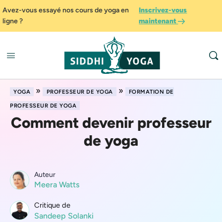
Avez-vous essayé nos cours de yoga en
Inscrivez-vous
ligne ?
maintenant
»
»
YOGA
PROFESSEUR DE YOGA
FORMATION DE
PROFESSEUR DE YOGA
Comment devenir professeur
de yoga
Auteur
Meera Watts
Critique de
Sandeep Solanki