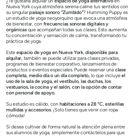
¿Te gustaría alquilar un
espacio de yoga alternativo
en
Nueva York cuya atmósfera serena calme tus sentidos con
su singular
paisaje sonoro "Zumbido"
? Humming Puppy es
un estudio de yoga neoyorquino que evoca una atmósfera
de bienestar, con
frecuencias sonoras digitales y
orgánicas
que acompañan todas sus clases. Esto aumenta
tu concentración y sensación de calma, transformando tu
práctica de yoga.
Este
espacio de yoga en Nueva York, disponible para
alquilar,
también se puede utilizar para clases privadas,
programas de bienestar corporativo, lanzamientos de
productos o eventos especiales. Puede reservar una
clase
completa, medio día o un día completo,
lo que incluye
el
uso de la sala de yoga, el vestíbulo, las duchas, los
vestuarios, la cocina y el salón, con la opción de contar
con personal de apoyo.
Su estudio es cálido, con
habitaciones a 28 °C, esterillas
mullidas y accesorios
. ¡Solo tienes que venir con ropa
cómoda!
Si desea cultivar de forma natural la atención plena entre
sus alumnos de yoga, simplemente contáctelos para que