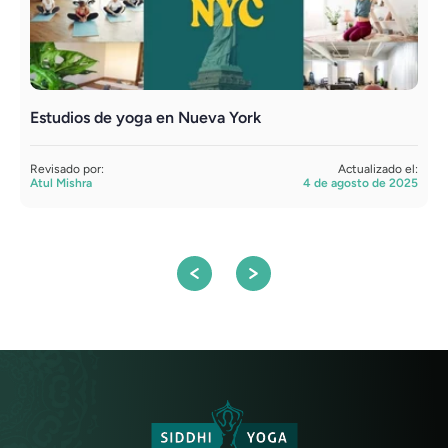
Estudios de yoga en Nueva York
Y
Revisado por:
Actualizado el:
R
Atul Mishra
4 de agosto de 2025
S