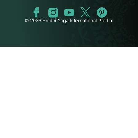
© 2026 Siddhi Yoga International Pte Ltd