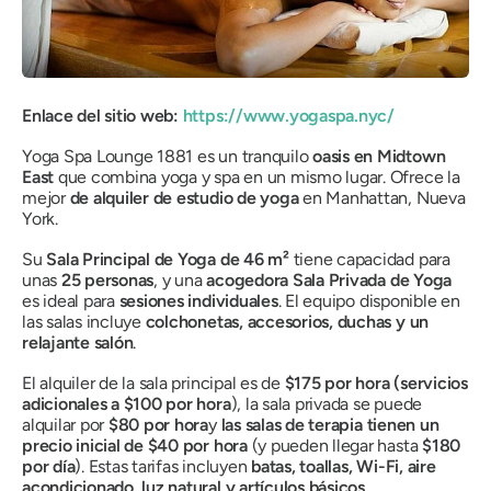
Enlace del sitio web:
https://www.yogaspa.nyc/
Yoga Spa Lounge 1881 es un tranquilo
oasis en Midtown
East
que combina yoga y spa en un mismo lugar. Ofrece la
mejor
de alquiler de estudio de yoga
en Manhattan, Nueva
York.
Su
Sala Principal de Yoga de 46 m²
tiene capacidad para
unas
25 personas
, y una
acogedora Sala Privada de Yoga
es ideal para
sesiones individuales
. El equipo disponible en
las salas incluye
colchonetas, accesorios, duchas y un
relajante salón
.
El alquiler de la sala principal es de
$175 por hora (servicios
adicionales a $100 por hora
), la sala privada se puede
alquilar por
$80 por hora
y
las salas de terapia tienen un
precio inicial de $40 por hora
(y pueden llegar hasta
$180
por día
). Estas tarifas incluyen
batas, toallas, Wi-Fi, aire
acondicionado, luz natural y artículos básicos.