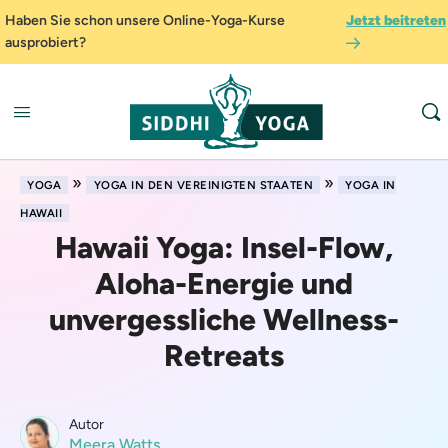
Haben Sie schon unsere Online-Yoga-Kurse
Jetzt beitreten
ausprobiert?
»
»
YOGA
YOGA IN DEN VEREINIGTEN STAATEN
YOGA IN
HAWAII
Hawaii Yoga: Insel-Flow,
Aloha-Energie und
unvergessliche Wellness-
Retreats
Autor
Meera Watts