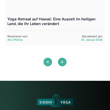
Yoga-Retreat auf Hawaii: Eine Auszeit im heiligen
Y
Land, die Ihr Leben verändert
B
Rezension von:
Aktualisiert am:
R
Atul Mishra
30. Januar 2026
A