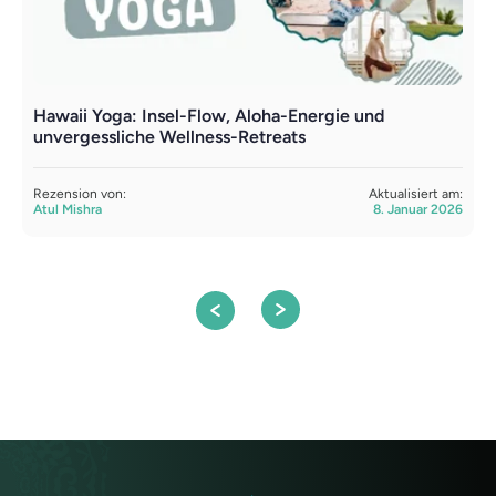
Hawaii Yoga: Insel-Flow, Aloha-Energie und
Y
unvergessliche Wellness-Retreats
u
Rezension von:
Aktualisiert am:
R
Atul Mishra
8. Januar 2026
A