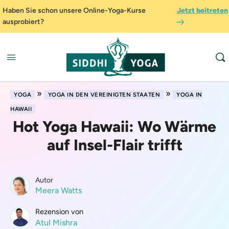
Haben Sie schon unsere Online-Yoga-Kurse
Jetzt beitreten
ausprobiert?
»
»
YOGA
YOGA IN DEN VEREINIGTEN STAATEN
YOGA IN
HAWAII
Hot Yoga Hawaii: Wo Wärme
auf Insel-Flair trifft
Autor
Meera Watts
Rezension von
Atul Mishra