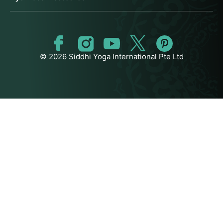
© 2026 Siddhi Yoga International Pte Ltd