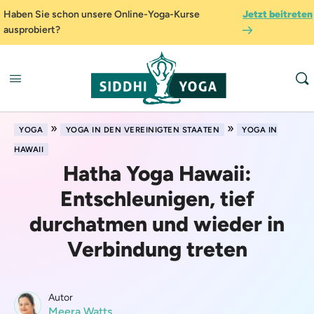
Haben Sie schon unsere Online-Yoga-Kurse
Jetzt beitreten
ausprobiert?
»
»
YOGA
YOGA IN DEN VEREINIGTEN STAATEN
YOGA IN
HAWAII
Hatha Yoga Hawaii:
Entschleunigen, tief
durchatmen und wieder in
Verbindung treten
Autor
Meera Watts