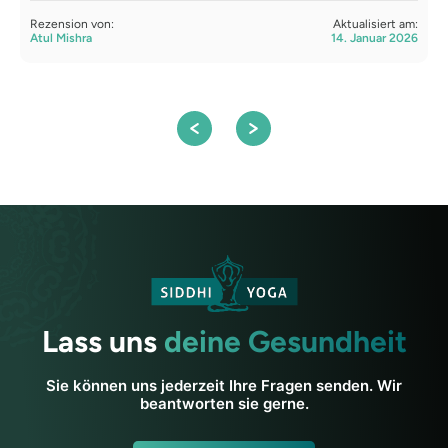
Rezension von:
Aktualisiert am:
R
Atul Mishra
14. Januar 2026
A
Lass uns
deine Gesundheit
Sie können uns jederzeit Ihre Fragen senden. Wir
beantworten sie gerne.