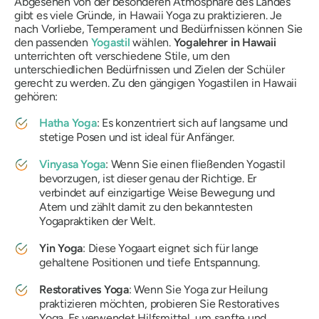
Abgesehen von der besonderen Atmosphäre des Landes
gibt es viele Gründe, in Hawaii Yoga zu praktizieren. Je
nach Vorliebe, Temperament und Bedürfnissen können Sie
den passenden
Yogastil
wählen.
Yogalehrer in Hawaii
unterrichten oft verschiedene Stile, um den
unterschiedlichen Bedürfnissen und Zielen der Schüler
gerecht zu werden. Zu den gängigen Yogastilen in Hawaii
gehören:
Hatha Yoga
: Es konzentriert sich auf langsame und
stetige Posen und ist ideal für Anfänger.
Vinyasa Yoga
: Wenn Sie einen fließenden Yogastil
bevorzugen, ist dieser genau der Richtige. Er
verbindet auf einzigartige Weise Bewegung und
Atem und zählt damit zu den bekanntesten
Yogapraktiken der Welt.
Yin Yoga
: Diese Yogaart eignet sich für lange
gehaltene Positionen und tiefe Entspannung.
Restoratives Yoga
: Wenn Sie Yoga zur Heilung
praktizieren möchten, probieren Sie Restoratives
Yoga. Es verwendet Hilfsmittel, um sanfte und