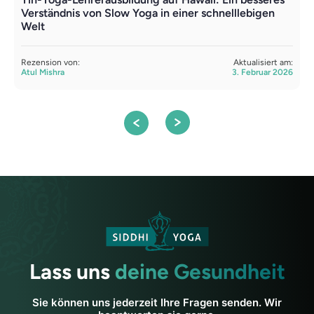
Verständnis von Slow Yoga in einer schnelllebigen
i
Welt
R
A
Rezension von:
Aktualisiert am:
Atul Mishra
3. Februar 2026
Lass uns
deine Gesundheit
Sie können uns jederzeit Ihre Fragen senden. Wir