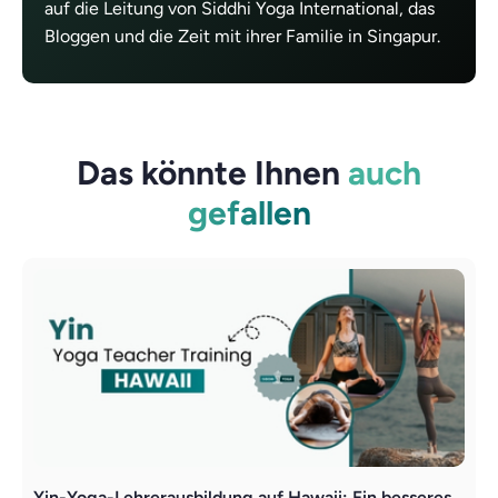
auf die Leitung von Siddhi Yoga International, das
Bloggen und die Zeit mit ihrer Familie in Singapur.
Das könnte Ihnen
auch
gefallen
Yin-Yoga-Lehrerausbildung auf Hawaii: Ein besseres
Y