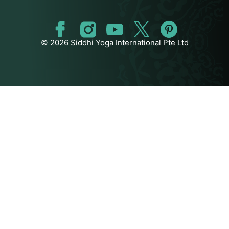
© 2026 Siddhi Yoga International Pte Ltd