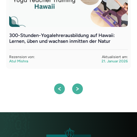
300-Stunden-Yogalehrerausbildung auf Hawaii:
Y
Lernen, üben und wachsen inmitten der Natur
V
W
Rezension von:
Aktualisiert am:
Atul Mishra
21. Januar 2026
R
A