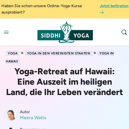
Haben Sie schon unsere Online-Yoga-Kurse
Jetzt beitreten
ausprobiert?
»
»
YOGA
YOGA IN DEN VEREINIGTEN STAATEN
YOGA IN
HAWAII
Yoga-Retreat auf Hawaii:
Eine Auszeit im heiligen
Land, die Ihr Leben verändert
Autor
Meera Watts