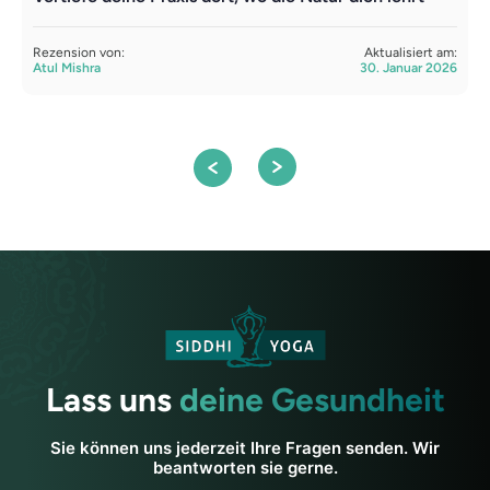
Rezension von:
Aktualisiert am:
R
Atul Mishra
30. Januar 2026
A
Lass uns
deine Gesundheit
Sie können uns jederzeit Ihre Fragen senden. Wir
beantworten sie gerne.