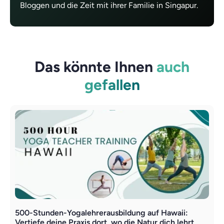
Bloggen und die Zeit mit ihrer Familie in Singapur.
Das könnte Ihnen
auch
gefallen
500-Stunden-Yogalehrerausbildung auf Hawaii:
Y
Vertiefe deine Praxis dort, wo die Natur dich lehrt
i