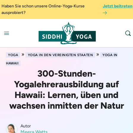
Haben Sie schon unsere Online-Yoga-Kurse
Jetzt beitreten
ausprobiert?
»
»
YOGA
YOGA IN DEN VEREINIGTEN STAATEN
YOGA IN
HAWAII
300-Stunden-
Yogalehrerausbildung auf
Hawaii: Lernen, üben und
wachsen inmitten der Natur
Autor
Meera Watts