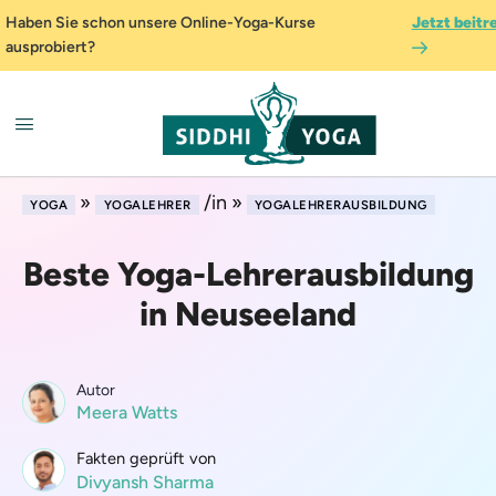
Haben Sie schon unsere Online-Yoga-Kurse
Jetzt beitr
ausprobiert?
»
/in »
YOGA
YOGALEHRER
YOGALEHRERAUSBILDUNG
Beste Yoga-Lehrerausbildung
in Neuseeland
Autor
Meera Watts
Fakten geprüft von
Divyansh Sharma