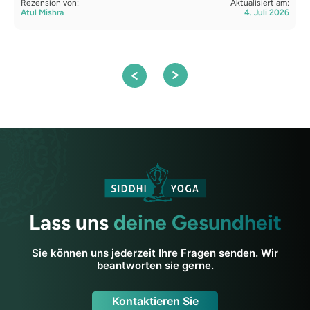
Rezension von:
Aktualisiert am:
Atul Mishra
4. Juli 2026
R
S
Lass uns
deine Gesundheit
Sie können uns jederzeit Ihre Fragen senden. Wir
beantworten sie gerne.
Kontaktieren Sie