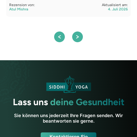
Rezension von:
Aktualisiert am:
Atul Mishra
4. Juli 2026
R
S
Lass uns
deine Gesundheit
Sie können uns jederzeit Ihre Fragen senden. Wir
beantworten sie gerne.
Kontaktieren Sie