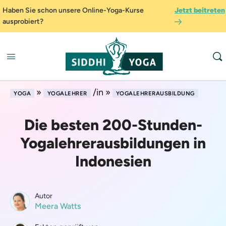
Haben Sie schon unsere Online-Yoga-Kurse
Jetzt beitreten
ausprobiert?
»
/in »
YOGA
YOGALEHRER
YOGALEHRERAUSBILDUNG
Die besten 200-Stunden-
Yogalehrerausbildungen in
Indonesien
Autor
Meera Watts